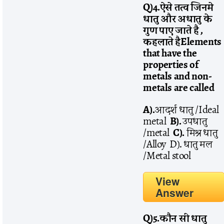
Q)4.
ऐसे
तत्व
जिनमे
धातु
और
अधातु
के
गुण
पाए
जाते
है
,
कहलाते
है
Elements
that have the
properties of
metals and non-
metals are called
A).
आदर्श धातु /Ideal
metal
B).
उपधातु
/metal
C).
मिश्र धातु
/Alloy D). धातु मल
/Metal stool
View
Answer
Q)5.
कौन
सी
धातु