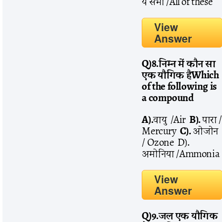
ये सभी /All of these
View
Answer
Q)8.
निम्न
में
कौन
सा
एक
यौगिक
है
Which
of the following is
a compound
A).
वायु /Air
B).
पारा 
Mercury
C).
ओजोन
/ Ozone D).
अमोनिया /Ammonia
View
Answer
Q)9.
जल
एक
यौगिक