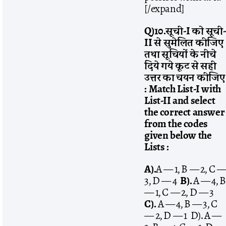
[/expand]
Q)10.
सूची
-I
को
सूची
II
से
सुमेलित
कीजिए
तथा
सूचियों
के
नीचे
दिये
गये
कूट
से
सही
उत्तर
का
चयन
कीजिए
: Match List-I with
List-II and select
the correct answer
from the codes
given below the
Lists :
A).
A — 1, B — 2, C —
3, D — 4
B).
A — 4, B
— 1, C — 2, D — 3
C).
A — 4, B — 3, C
— 2, D — 1 D). A —