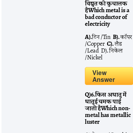
विद्युत
की
कुचालक
है
Which metal is a
bad conductor of
electricity
A).
टिन /Tin
B).
कॉपर
/Copper
C).
लैड
/Lead D). निकेल
/Nickel
View
Answer
Q)6.
किस
अधातु
में
धातुई
चमक
पाई
जाती
है
Which non-
metal has metallic
luster