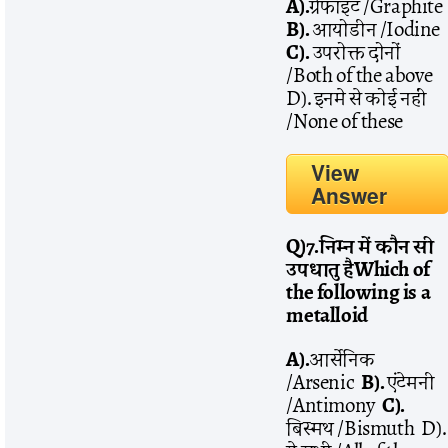
A).
ग्रेफाइट /Graphite
B).
आयोडीन /Iodine
C).
उपरोक्त दोनों
/Both of the above
D). इनमे से कोई नहीं
/None of these
View
Answer
Q)7.
निम्न
में
कौन
सी
उपधातु
है
Which of
the following is a
metalloid
A).
आर्सेनिक
/Arsenic
B).
एंटेमनी
/Antimony
C).
बिस्मथ /Bismuth D).