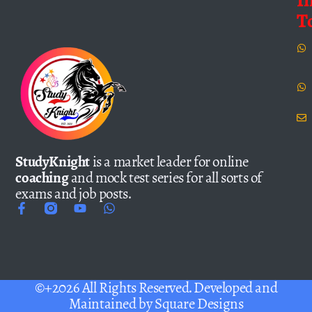
T
StudyKnight
is a market leader for online
coaching
and mock test series for all sorts of
exams and job posts.
©+2026 All Rights Reserved. Developed and
Maintained by
Square Designs