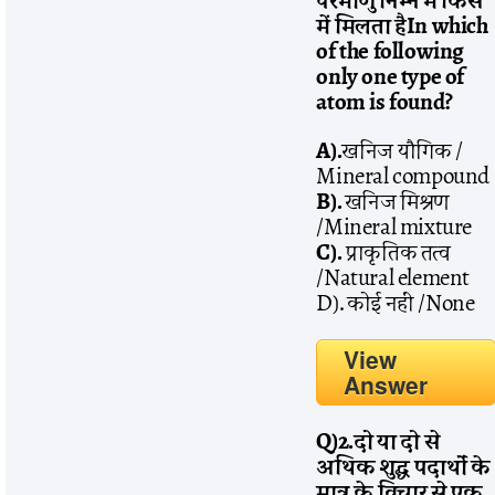
परमाणु
निम्न
में
किस
में
मिलता
है
In which
of the following
only one type of
atom is found?
A).
खनिज यौगिक /
Mineral compound
B).
खनिज मिश्रण
/Mineral mixture
C).
प्राकृतिक तत्व
/Natural element
D). कोई नहीं /None
View
Answer
Q)2.
दो
या
दो
से
अथिक
शुद्ध
पदार्थों
के
मात्र
के
विचार
से
एक