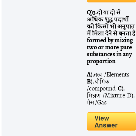
Q)3.
दो
या
दो
से
अधिक
शुद्ध
पदार्थों
को
किसी
भी
अनुपात
में
मिला
देने
से
बनता
है
formed by mixing
two or more pure
substances in any
proportion
A).
तत्व /Elements
B).
यौगिक
/compound
C).
मिश्रण /Mixture D).
गैस /Gas
View
Answer