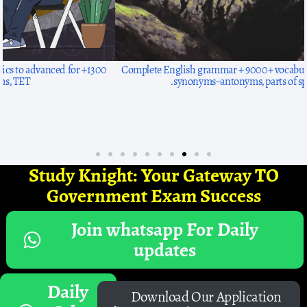
1300+ solved questions, focused on arithmetic basics to advanced for
exams like SSC, HP exams, TET.
Study Knight: Your Gateway TO
Government Exam Success
Join whatsapp For Daily
updates
Daily
Download Our Application