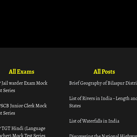
All Exams
All Posts
 Jail warder Exam Mock
Brief Geography of Bilaspur Distri
t Series
List of Rivers in India – Length an
SCB Junior Clerk Mock
States
t Series
List of Waterfalls in India
 TGT Hindi (Language
acher) Mock Test Series
Discovering the National Highway