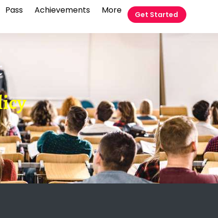
Pass
Achievements
More
Get Started
t
licy