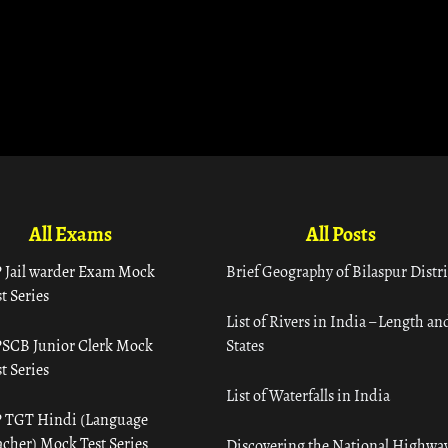
All Exams
All Posts
 Jail warder Exam Mock
Brief Geography of Bilaspur Distri
t Series
List of Rivers in India – Length an
SCB Junior Clerk Mock
States
t Series
List of Waterfalls in India
 TGT Hindi (Language
acher) Mock Test Series
Discovering the National Highway