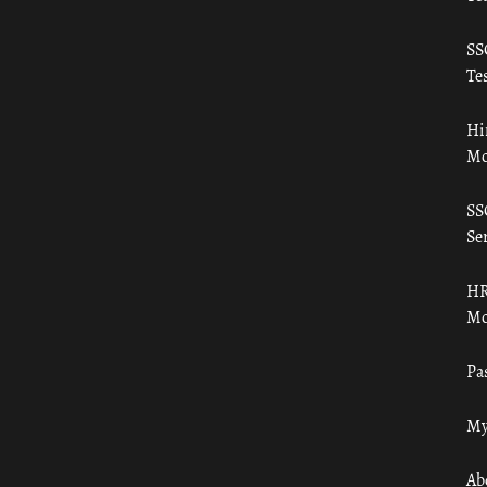
SS
Tes
Hi
Mo
SS
Ser
HR
Mo
Pa
My
Ab