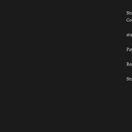
St
Co
st
Pa
Re
St