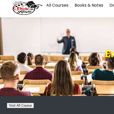
All Courses
Books & Notes
Da
En
Visit All Course