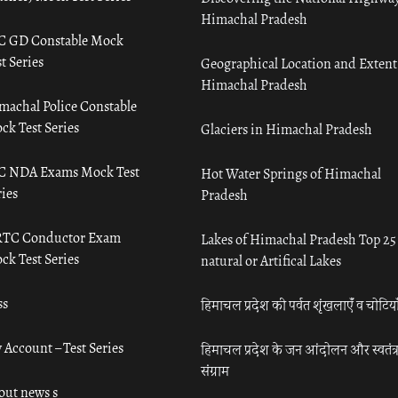
Himachal Pradesh
C GD Constable Mock
t Series
Geographical Location and Extent
Himachal Pradesh
machal Police Constable
ck Test Series
Glaciers in Himachal Pradesh
C NDA Exams Mock Test
Hot Water Springs of Himachal
ies
Pradesh
TC Conductor Exam
Lakes of Himachal Pradesh Top 25
ck Test Series
natural or Artifical Lakes
ss
हिमाचल प्रदेश की पर्वत शृंखलाएँ व चोटिया
 Account – Test Series
हिमाचल प्रदेश के जन आंदोलन और स्वतंत्
संग्राम
out news s