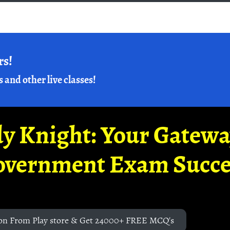
rs!
s and other live classes!
y Knight: Your Gatew
overnment Exam Succe
on From Play store & Get 24000+ FREE MCQ's