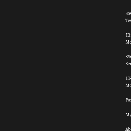
SS
Tes
Hi
Mo
SS
Ser
HR
Mo
Pa
My
Ab