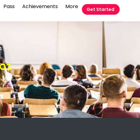
Pass
Achievements
More
Get Started
t
 02