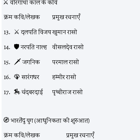
⚔️ वीरगाथा काल के कवि
क्रम
कवि/लेखक
प्रमुख रचनाएँ
13.
⚔️ दलपति विजय
खुमान रासो
14.
🛡️ नरपति नाल्ह
वीसलदेव रासो
15.
🗡️ जगनिक
परमाल रासो
16.
🦚 सारंगधर
हम्मीर रासो
17.
🏇 चंदबरदाई
पृथ्वीराज रासो
🧭 भारतेंदु युग (आधुनिकता की शुरुआत)
क्रम
कवि/लेखक
प्रमुख रचनाएँ