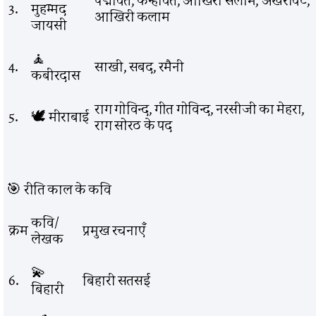
पद्मावत, कन्हावत, आखिरी सलाम, अखरावट,
3.
मुहम्मद
आखिरी कलाम
जायसी
🧘
4.
साखी, सबद, रमैनी
कबीरदास
राग गोविन्द, गीत गोविन्द, नरसीजी का मेहरा,
5.
🕊️ मीराबाई
राग सोरठ के पद
🎯 रीति काल के कवि
कवि/
क्रम
प्रमुख रचनाएँ
लेखक
💫
6.
बिहारी सतसई
बिहारी