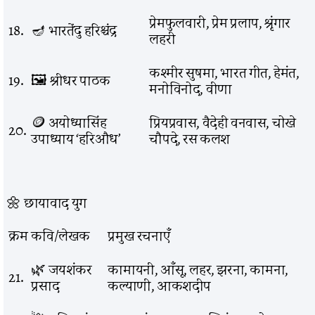
प्रेमफुलवारी, प्रेम प्रलाप, श्रृंगार
18.
🪔 भारतेंदु हरिश्चंद्र
लहरी
कश्मीर सुषमा, भारत गीत, हेमंत,
19.
🖼️ श्रीधर पाठक
मनोविनोद, वीणा
🪙 अयोध्यासिंह
प्रियप्रवास, वैदेही वनवास, चोखे
20.
उपाध्याय ‘हरिऔध’
चौपदे, रस कलश
🌼 छायावाद युग
क्रम
कवि/लेखक
प्रमुख रचनाएँ
🌿 जयशंकर
कामायनी, आँसू, लहर, झरना, कामना,
21.
प्रसाद
कल्याणी, आकशदीप