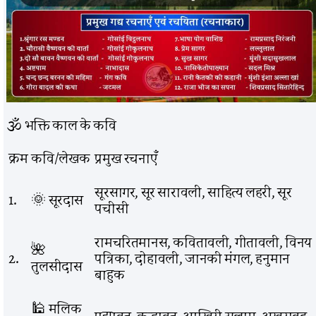
🕉️ भक्ति काल के कवि
क्रम
कवि/लेखक
प्रमुख रचनाएँ
सूरसागर, सूर सारावली, साहित्य लहरी, सूर
1.
🌞 सूरदास
पचीसी
रामचरितमानस, कवितावली, गीतावली, विनय
🌺
2.
पत्रिका, दोहावली, जानकी मंगल, हनुमान
तुलसीदास
बाहुक
🕌 मलिक