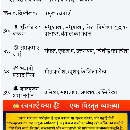
क्रम
कवि/लेखक
प्रमुख रचनाएँ
🍷 हरिवंश राय
मधुशाला, मधुबाला, निशा निमंत्रण, बुद्ध का
36.
बच्चन
नाचघर, बंगाल का काल
🪙 रामकुमार
37.
संकेत, एकलव्य, उत्तरायण, चित्तौड़ की चिता
वर्मा
🎨 भवानी
38.
गीत फरोश, खुशबू के शिलालेख
प्रसाद मिश्र
🔔 बालकृष्ण
39.
उर्मिला, महाप्राण, अपलक, रश्मि रेखा
शर्मा नवीन