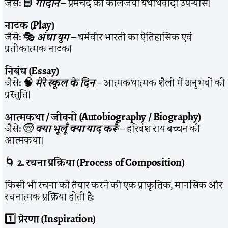
जैसे: 📘
गोदान
– प्रेमचंद का कालजयी यथार्थवादी उपन्यास।
नाटक (Play)
जैसे: 🎭
अंधा युग
– धर्मवीर भारती का ऐतिहासिक एवं
प्रतीकात्मक नाटक।
निबंध (Essay)
जैसे: 🧠
मेरे स्कूल के दिन
– आत्मकथात्मक शैली में अनुभवों की
प्रस्तुति।
आत्मकथा / जीवनी (Autobiography / Biography)
जैसे: 🧓
क्या भूलूँ क्या याद करूँ
– हरिवंश राय बच्चन की
आत्मकथा।
🌀
2. रचना प्रक्रिया (Process of Composition)
किसी भी रचना को तैयार करने की एक प्राकृतिक, मानसिक और
रचनात्मक प्रक्रिया होती है:
1️⃣
प्रेरणा (Inspiration)