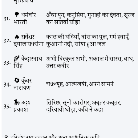
मुक्तिबोध
🌳 धर्मवीर
अँधा युग, कनुप्रिया, गुनाहों का देवता, सूरज
31.
भारती
का सातवाँ घोड़ा
🔥 सर्वेश्वर
काठ की घंटियाँ, बांस का पुल, गर्म हवाएँ,
32.
दयाल सक्सेना
कुआनो नदी, सोया हुआ जल
🌾 केदारनाथ
अभी बिल्कुल अभी, अकाल में सारस, बाघ,
33.
सिंह
उत्तर कबीर
🔄 कुँवर
34.
चक्रव्यूह, आत्मजयी, अपने सामने
नारायण
🎠 उदय
तिरिछ, सुनो कारीगर, अबूतर कबूतर,
35.
प्रकाश
दरियायी घोड़ा, कवि ने कहा
🍷 हरिवंश राय बच्चन और अन्य आधुनिक कवि