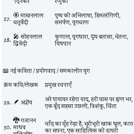
‘दिनकर’
रेणुका
🏵️ माखनलाल
पुष्प की अभिलाषा, हिमतरंगिणी,
27.
चतुर्वेदी
समर्पण, युगचरण
🎤 सोहनलाल
कुणाल, युगधारा, दूध बतासा, चेतना,
28.
द्विवेदी
विषपान
📖 नई कविता / प्रयोगवाद / समकालीन युग
क्रम
कवि/लेखक
प्रमुख रचनाएँ
अरे यायावर रहेगा याद, हरी घास पर क्षण भर,
29.
🪶 अज्ञेय
एक बूँद सहसा उछली, त्रिशंकु, चिंता
🐉 गजानन
चाँद का मुँह टेढ़ा है, भूरीभूरी खाक धूल, काठ
30.
माधव
का सपना, एक साहित्यिक की डायरी