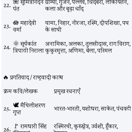
🌺 सुमित्रानंदन
ग्राम्या, गुंजन, पल्लव, चिदंबरा, लोकायतन,
22.
पंत
कला और बूढ़ा चाँद
🪷 महादेवी
यामा, निहार, नीरजा, रश्मि, दीपशिखा, पथ
23.
वर्मा
के साथी
🌞 सूर्यकांत
अनामिका, अलका, तुलसीदास, राग विराग,
24.
त्रिपाठी निराला
कुकुरमुत्ता, अणिमा, बेला, परिमल
🔥 प्रगतिवाद / राष्ट्रवादी काव्य
क्रम
कवि/लेखक
प्रमुख रचनाएँ
🕊️ मैथिलीशरण
25.
भारत-भारती, यशोधरा, साकेत, पंचवटी
गुप्त
🚩 रामधारी सिंह
रश्मिरथी, कुरुक्षेत्र, उर्वशी, हुँकार,
26.