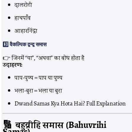
दालरोटी
हाथपाँव
आहारनिंद्रा
3️⃣
वैकल्पिक द्वन्द्व समास
👉 जिनमें “या”, “अथवा” का बोध होता है
उदाहरण:
पाप-पुण्य = पाप या पुण्य
भला-बुरा = भला या बुरा
Dwand Samas Kya Hota Hai? Full Explanation
🔢 बहुव्रीहि समास (Bahuvrihi
Samas)