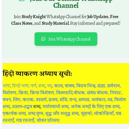
Channel
Join
Study Knight
WhatsApp Channel for
Job Updates
,
Free
Class Notes
, and
Study Material
. Stay informed and prepared!
Join WhatsApp Channel
हिंदी व्याकरण अध्याय सूची:
भाषा
,
हिन्दी भाषा,
वर्ण
,
शब्द
,
पद
,
काल
,
वाक्य
,
विराम चिन्ह
,
संज्ञा
,
सर्वनाम
,
विशेषण
,
क्रिया
,
क्रिया विशेषण
,
विस्मयादि बोधक
,
संबंध बोधक
,
निपात
,
वचन
,
लिंग
,
कारक
,
उपसर्ग
,
प्रत्यय
,
संधि
,
छन्द
,
समास
,
अलंकार
,
रस
,
विलोम
शब्द
,
तत्सम
–
तद्भव
शब्द
,
पर्यायवाची शब्द
,
अनेक शब्दों के लिए एक शब्द
,
एकार्थक शब्द
,
शब्द युग्म
,
शुद्ध और अशुद्ध शब्द
,
मुहावरे
,
लोकोक्तियाँ
,
पद्य
रचनाएँ
,
गद्य रचनाएँ
,
जीवन परिचय
।