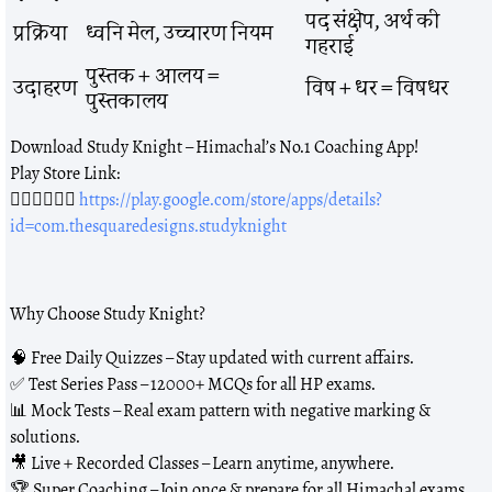
पद संक्षेप, अर्थ की
प्रक्रिया
ध्वनि मेल, उच्चारण नियम
गहराई
पुस्तक + आलय =
उदाहरण
विष + धर = विषधर
पुस्तकालय
Download Study Knight – Himachal’s No.1 Coaching App!
Play Store Link:
👇🏻👇🏻👇🏻
https://play.google.com/store/apps/details?
id=com.thesquaredesigns.studyknight
Why Choose Study Knight?
🧠 Free Daily Quizzes – Stay updated with current affairs.
✅ Test Series Pass – 12000+ MCQs for all HP exams.
📊 Mock Tests – Real exam pattern with negative marking &
solutions.
🎥 Live + Recorded Classes – Learn anytime, anywhere.
🏆 Super Coaching – Join once & prepare for all Himachal exams,