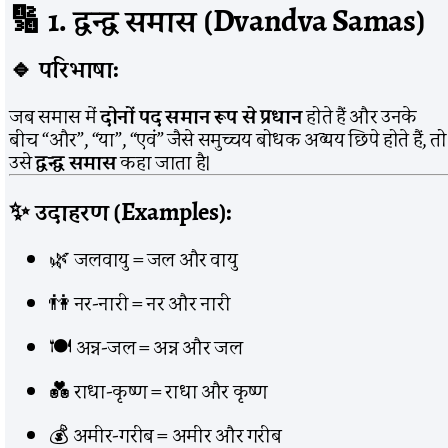
🔢 1. द्वन्द्व समास (Dvandva Samas)
🔹 परिभाषा:
जब समास में
दोनों पद समान रूप से प्रधान
होते हैं और उनके
बीच “और”, “या”, “एवं” जैसे समुच्चय बोधक अव्यय छिपे होते हैं, तो
उसे
द्वन्द्व समास
कहा जाता है।
✨ उदाहरण (Examples):
🌿 जलवायु = जल और वायु
👫 नर-नारी = नर और नारी
🍽️ अन्न-जल = अन्न और जल
💑 राधा-कृष्ण = राधा और कृष्ण
💰 अमीर-गरीब = अमीर और गरीब