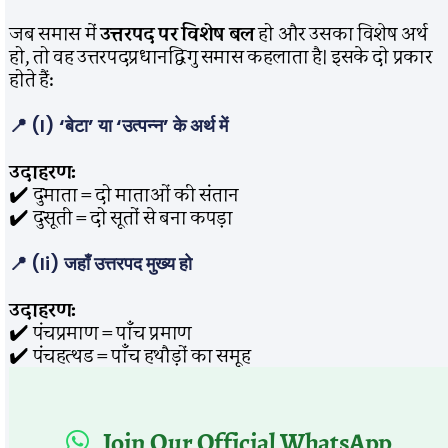
जब समास में
उत्तरपद पर विशेष बल
हो और उसका विशेष अर्थ
हो, तो वह उत्तरपदप्रधानद्विगु समास कहलाता है। इसके दो प्रकार
होते हैं:
📍 (i)
‘बेटा’ या ‘उत्पन्न’ के अर्थ में
उदाहरण:
✔️ दुमाता = दो माताओं की संतान
✔️ दुसूती = दो सूतों से बना कपड़ा
📍 (ii)
जहाँ उत्तरपद मुख्य हो
उदाहरण:
✔️ पंचप्रमाण = पाँच प्रमाण
✔️ पंचहत्थड = पाँच हथौड़ों का समूह
Join Our Official WhatsApp