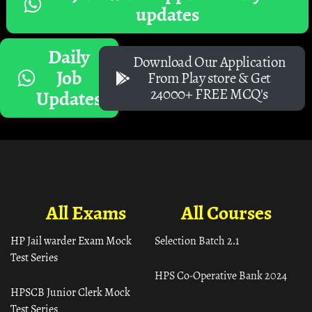
updates
Daily
Download Our Application
Job
From Play store & Get
24000+ FREE MCQ's
Updates
All Exams
All Courses
HP Jail warder Exam Mock
Selection Batch 2.1
Test Series
HPS Co-Operative Bank 2024
HPSCB Junior Clerk Mock
Test Series