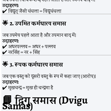
उदाहरण:
✔️ विद्युत् जैसी चंचला = विद्युचंचला
🌟
2. उपमित कर्मधारय समास
जब उपमेय पहले आता है और उपमान बाद में।
उदाहरण:
✔️ अधरपल्लव = अधर + पल्लव
✔️ नरसिंह = नर + सिंह
🌟
3. रूपक कर्मधारय समास
जब एक वस्तु को दूसरी वस्तु के रूप में कहा जाए (आरोप)।
उदाहरण:
✔️ मुखचन्द्र = मुख ही चन्द्रमा है
📘
द्विगु समास (Dvigu
Samas)