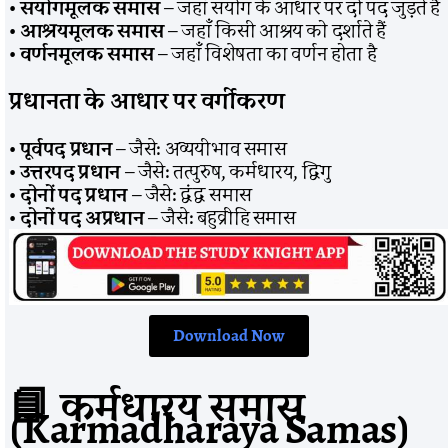
•
संयोगमूलक समास
– जहाँ संयोग के आधार पर दो पद जुड़ते हैं
•
आश्रयमूलक समास
– जहाँ किसी आश्रय को दर्शाते हैं
•
वर्णनमूलक समास
– जहाँ विशेषता का वर्णन होता है
प्रधानता के आधार पर वर्गीकरण
•
पूर्वपद प्रधान
– जैसे: अव्ययीभाव समास
•
उत्तरपद प्रधान
– जैसे: तत्पुरुष, कर्मधारय, द्विगु
•
दोनों पद प्रधान
– जैसे: द्वंद्व समास
•
दोनों पद अप्रधान
– जैसे: बहुव्रीहि समास
Download Now
📘
कर्मधारय समास
(Karmadharaya Samas)