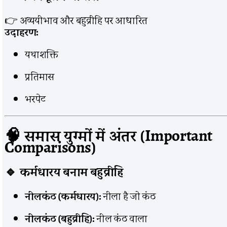
👉 अव्ययीभाव और बहुव्रीहि पर आधारित
उदाहरण:
यथाशक्ति
प्रतिमास
भरपेट
🧠 समास युग्मों में अंतर (Important
Comparisons)
🔹 कर्मधारय बनाम बहुव्रीहि
नीलकंठ (कर्मधारय):
नीला है जो कंठ
नीलकंठ (बहुव्रीहि):
नील कंठ वाला