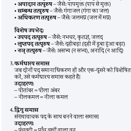
•
अपादान तत्पुरुष
– जैसे: पापमुक्त (पाप से मुक्त)
•
सम्बन्ध तत्पुरुष
– जैसे: गंगाजल (गंगा का जल)
•
अधिकरण तत्पुरुष
– जैसे: जलमग्न (जल में मग्न)
विशेष उपभेद:
•
उपपद तत्पुरुष
– जैसे: नभचर, कृतज्ञ, जलद
•
लुप्तपद तत्पुरुष
– जैसे: दहीबड़ा (दही में डूबा हुआ बड़ा)
•
नञ् तत्पुरुष
– जैसे: असभ्य (न सभ्य), अनादि (न आदि)
कर्मधारय समास
जब दोनों पद समानाधिकरण हों और एक-दूसरे को विशेषित
करें, उसे कर्मधारय समास कहते हैं।
उदाहरण:
– पीतांबर = पीला अंबर
– नीलकमल = नीला कमल
द्विगु समास
संख्यावाचक पद के साथ बनने वाला समास।
उदाहरण:
– पंचवटी = पाँच वृक्षों वाला वन