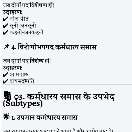
जब दोनों पद
विशेषण
हों।
उदाहरण:
✔️ नील-पीत
✔️ सुनी-अनसुनी
✔️ कहनी-अनकहनी
📌
4. विशेष्योभयपद कर्मधारय समास
जब दोनों पद
विशेष्य
हों।
उदाहरण:
✔️ आमगाछ
✔️ वायसदम्पति
🔢
03. कर्मधारय समास के उपभेद
(Subtypes)
🌟
1. उपमान कर्मधारय समास
जब उपमानवाचक शब्द पहले आता है और उपमेय बाद में।