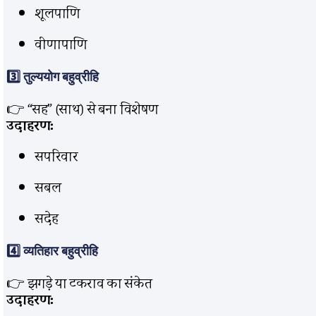
शूलपाणि
वीणापाणि
3️⃣
तुल्ययोग बहुव्रीहि
👉 “सह” (साथ) से बना विशेषण
उदाहरण:
सपरिवार
सबल
सदेह
4️⃣
व्यतिहार बहुव्रीहि
👉 झगड़े या टकराव का संकेत
उदाहरण: