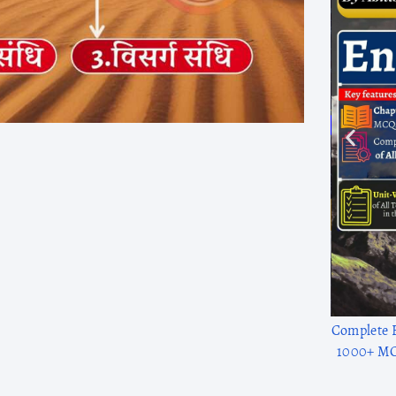
1300+ solve
to adv