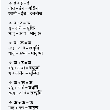
🔹
ई + ई = ई
गौरी + ईश =
गौरीश
रजनी + ईश =
रजनीश
🔹
उ + उ = ऊ
सु + उक्ति =
सूक्ति
भानु + उदय =
भानूदय
🔹
उ + ऊ = ऊ
लघु + ऊर्मि =
लघूर्मि
धातु + ऊष्मा =
धातूष्मा
🔹
ऊ + उ = ऊ
वधू + ऊर्जा =
वधूर्जा
भू + उर्जित =
भूर्जित
🔹
ऊ + ऊ = ऊ
वधू + ऊर्मि =
वधूर्मि
सरयू + ऊर्मि =
सरयूर्मि
🔹
ऋ + ऋ = ऋ
मातृ + तृण =
मातृण