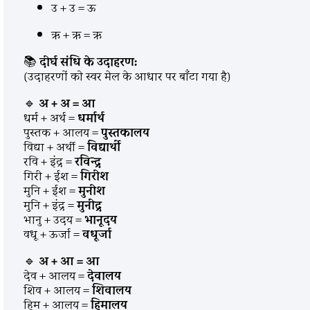
उ + उ = ऊ
ऋ + ऋ = ऋ
📚
दीर्घ संधि के उदाहरण:
(उदाहरणों को स्वर मेल के आधार पर बाँटा गया है)
🔹
अ + अ = आ
धर्म + अर्थ =
धर्मार्थ
पुस्तक + आलय =
पुस्तकालय
विद्या + अर्थी =
विद्यार्थी
रवि + इंद्र =
रविन्द्र
गिरी + ईश =
गिरीश
मुनि + ईश =
मुनीश
मुनि + इंद्र =
मुनींद्र
भानु + उदय =
भानूदय
वधू + ऊर्जा =
वधूर्जा
🔹
अ + आ = आ
देव + आलय =
देवालय
शिव + आलय =
शिवालय
हिम + आलय =
हिमालय