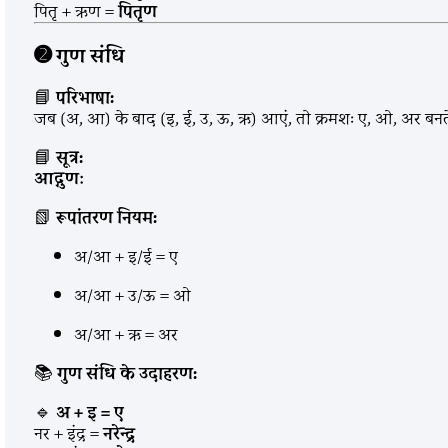
पितृ + ऋण =
पितृण
➋
गुण संधि
📘
परिभाषा:
जब (अ, आ) के बाद (इ, ई, उ, ऊ, ऋ) आएं, तो क्रमशः ए, ओ, अर बनते 
📘
सूत्र:
आद्गुणः
📗
रूपांतरण नियम:
अ/आ + इ/ई = ए
अ/आ + उ/ऊ = ओ
अ/आ + ऋ = अर
📚
गुण संधि के उदाहरण:
🔹
अ + इ = ए
नर + इंद्र =
नरेन्द्र