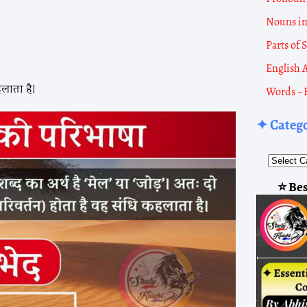
Nouns i
Parts of
English 
हलाता है।
Words – 
✦ Categ
⭐ Bes