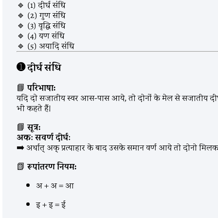
🔹 (1) दीर्घ संधि
🔹 (2) गुण संधि
🔹 (3) वृद्धि संधि
🔹 (4) यण संधि
🔹 (5) अयादि संधि
➊
दीर्घ संधि
📘
परिभाषा:
यदि दो सजातीय स्वर आस-पास आये, तो दोनों के मेल से सजातीय दीर्घ स्व
भी कहते हैं।
📘
सूत्र:
अकः सवर्ण दीर्घः
➡️ अर्थात् अक् प्रत्याहार के बाद उसके समान वर्ण आये तो दोनो मिलकर 
📗
रूपांतरण नियम:
अ + अ = आ
इ + इ = ई