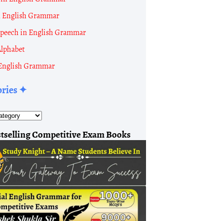
n English Grammar
 Speech in English Grammar
Alphabet
English Grammar
ories ✦
tselling Competitive Exam Books