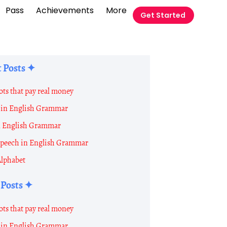
Pass
Achievements
More
Get Started
 Posts ✦
ots that pay real money
in English Grammar
n English Grammar
 Speech in English Grammar
Alphabet
 Posts ✦
ots that pay real money
in English Grammar