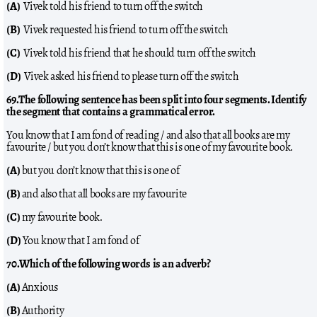
(A)
Vivek told his friend to turn off the switch
(B)
Vivek requested his friend to turn off the switch
(C)
Vivek told his friend that he should turn off the switch
(D)
Vivek asked his friend to please turn off the switch
69.The following sentence has been split into four segments. Identify
the segment that contains a grammatical error.
You know that I am fond of reading / and also that all books are my
favourite / but you don’t know that this is one of my favourite book.
(A)
but you don’t know that this is one of
(B)
and also that all books are my favourite
(C)
my favourite book.
(D)
You know that I am fond of
70.Which of the following words is an adverb?
(A)
Anxious
(B)
Authority