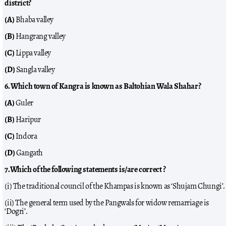
district?
(A)
Bhaba valley
(B)
Hangrang valley
(C)
Lippa valley
(D)
Sangla valley
6. Which town of Kangra is known as Baltohian Wala Shahar?
(A)
Guler
(B)
Haripur
(C)
Indora
(D)
Gangath
7.Which of the following statements is/are correct ?
(i) The traditional council of the Khampas is known as ‘Shujam Chungi’.
(ii) The general term used by the Pangwals for widow remarriage is
‘Dogri’.