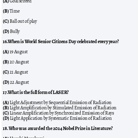
(A)
Goal scored
(B)
Time
(C)
Ball out of play
(D)
Bully
16.When is World Senior Citizens Day celebrated every year?
(A)
19 August
(B)
20 August
(C)
21 August
(D)
22 August
17.What is the full form of LASER?
(A)
Light Adjustment by Sequential Emission of Radiation
(B)
Light Amplification by Stimulated Emission of Radiation
(C)
Linear Amplification by Synchronized Emission of Rays
(D)
Light Application by Systematic Emission of Radiation
18. Who was awarded the 2024 Nobel Prize in Literature?