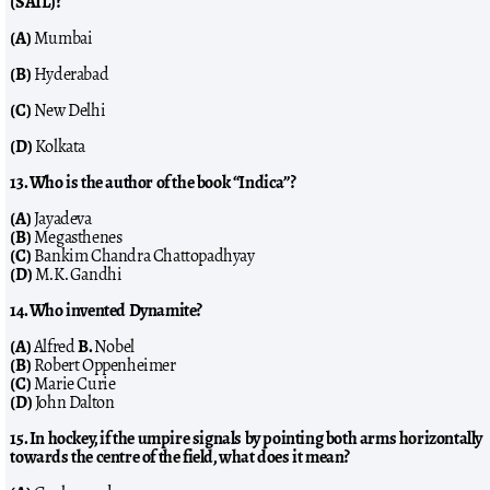
(SAIL)?
(A)
Mumbai
(B)
Hyderabad
(C)
New Delhi
(D)
Kolkata
13. Who is the author of the book “Indica”?
(A)
Jayadeva
(B)
Megasthenes
(C)
Bankim Chandra Chattopadhyay
(D)
M.K. Gandhi
14. Who invented Dynamite?
(A)
Alfred
B.
Nobel
(B)
Robert Oppenheimer
(C)
Marie Curie
(D)
John Dalton
15. In hockey, if the umpire signals by pointing both arms horizontally
towards the centre of the field, what does it mean?