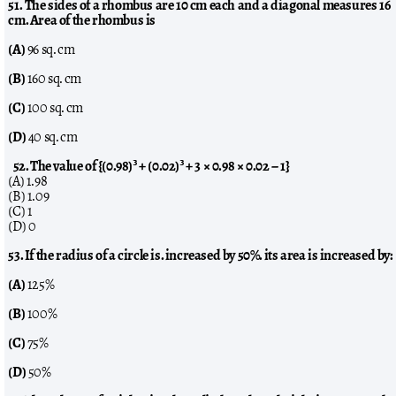
51. The sides of a rhombus are 10 cm each and a diagonal measures 16
cm. Area of the rhombus is
(A)
96 sq. cm
(B)
160 sq. cm
(C)
100 sq. cm
(D)
40 sq. cm
52. The value of {(0.98)³ + (0.02)³ + 3 × 0.98 × 0.02 − 1}
(A) 1.98
(B) 1.09
(C) 1
(D) 0
53. If the radius of a circle is. increased by 50%. its area is increased by:
(A)
125%
(B)
100%
(C)
75%
(D)
50%