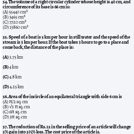
54. The volume of a right circular cylinder whose height is 40 cm, and
circumference of its base is 66 cm is:
(A) 55440 cm³
(B) 3465 cm³
(C) 7720 cm³
(D) 13860 cm³
55. Speed of a boat is 5 km per hour in still water and the speed of the
stream is 3 km per hour. If the boat takes 3 hours to go to a place and
come back, the distance of the place is:
(A)
3.75 km
(B)
4 km
(C)
4.8 km
(D)
4.25 km
56. Area of the incircle of an equilateral triangle with side 6 cm is
(A) π/2 sq. cm
(B) √3 π sq. cm
(C) 6π sq. cm
(D) 3π sq. cm
57. The reduction of Rs. 12 in the selling price of an article will change
5% gain into 2½% loss. The cost price of the article is.