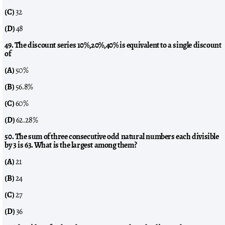
(C)
32
(D)
48
49. The discount series 10%,20%,40% is equivalent to a single discount
of
(A)
50%
(B)
56.8%
(C)
60%
(D)
62.28%
50. The sum of three consecutive odd natural numbers each divisible
by 3 is 63. What is the largest among them?
(A)
21
(B)
24
(C)
27
(D)
36