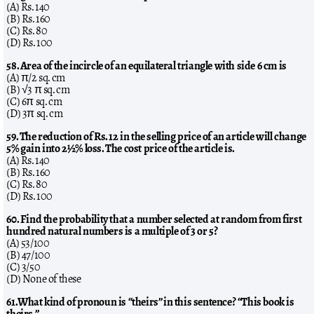
(A) Rs. 140
(B) Rs. 160
(C) Rs. 80
(D) Rs. 100
58. Area of the incircle of an equilateral triangle with side 6 cm is
(A) π/2 sq. cm
(B) √3 π sq. cm
(C) 6π sq. cm
(D) 3π sq. cm
59. The reduction of Rs. 12 in the selling price of an article will change
5% gain into 2½% loss. The cost price of the article is.
(A) Rs. 140
(B) Rs. 160
(C) Rs. 80
(D) Rs. 100
60. Find the probability that a number selected at random from first
hundred natural numbers is a multiple of 3 or 5?
(A) 53/100
(B) 47/100
(C) 3/50
(D) None of these
61.What kind of pronoun is “theirs” in this sentence? “This book is
theirs.”