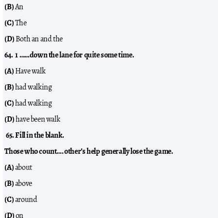
(B)
An
(C)
The
(D)
Both an and the
64. 1 ……down the lane for quite some time.
(A)
Have walk
(B)
had walking
(C)
had walking
(D)
have been walk
65. Fill in the blank.
Those who count…. other’s help generally lose the game.
(A)
about
(B)
above
(C)
around
(D)
on