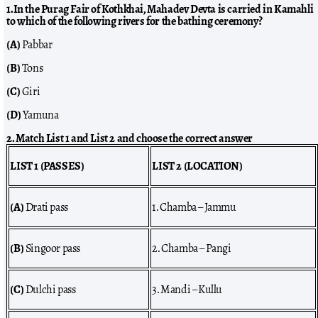
1.In the Purag Fair of Kothkhai, Mahadev Devta is carried in Kamahli
to which of the following rivers for the bathing ceremony?
(A)
Pabbar
(B)
Tons
(C)
Giri
(D)
Yamuna
2. Match List 1 and List 2 and choose the correct answer
LIST 1 (PASSES)
LIST 2 (LOCATION)
(A)
Drati pass
1. Chamba – Jammu
(B)
Singoor pass
2. Chamba – Pangi
(C)
Dulchi pass
3. Mandi – Kullu