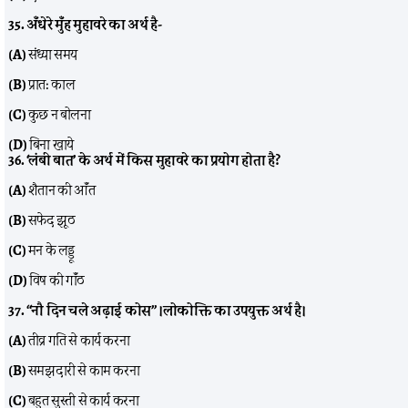
35. अँधेरे मुँह मुहावरे का अर्थ है-
(A)
संध्या समय
(B)
प्रात: काल
(C)
कुछ न बोलना
(D)
बिना खाये
36. ‘लंबी बात’ के अर्थ में किस मुहावरे का प्रयोग होता है?
(A)
शैतान की आँत
(B)
सफेद झूठ
(C)
मन के लड्डू
(D)
विष की गाँठ
37. “नौ दिन चले अढ़ाई कोस” ।लोकोक्ति का उपयुक्त अर्थ है।
(A)
तीव्र गति से कार्य करना
(B)
समझदारी से काम करना
(C)
बहुत सुस्ती से कार्य करना