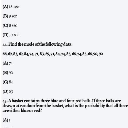
(A)
12 sec
(B)
9 sec
(C)
8 sec
(D)
10 sec
44. Find the mode of the following data.
66, 69, 83, 69, 84, 74, 71, 83, 69, 71, 84, 74, 83, 66, 74, 83, 66, 90, 90
(A)
74
(B)
90
(C)
84
(D)
83
45. A basket contains three blue and four red balls. If three balls are
drawn at random from the basket, what is the probability that all thre
are either blue or red?
(A)
1