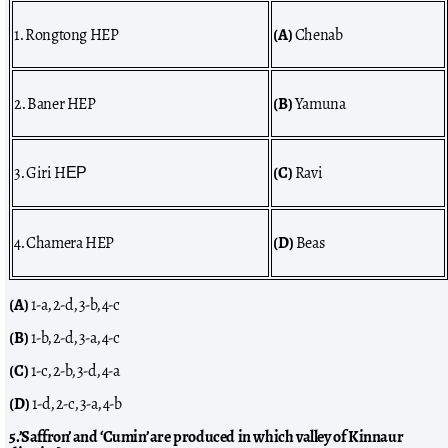
1. Rongtong HEP
(A)
Chenab
2. Baner HEP
(B)
Yamuna
3. Giri HЕР
(C)
Ravi
4. Chamera HEP
(D)
Beas
(A)
1-a, 2-d, 3-b, 4-c
(B)
1-b, 2-d, 3-a, 4-c
(C)
1-c, 2-b, 3-d, 4-a
(D)
1-d, 2-c, 3-a, 4-b
5.’Saffron’ and ‘Cumin’ are produced in which valley of Kinnaur