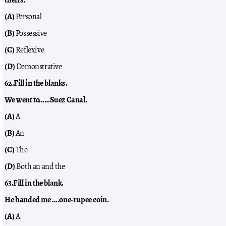
(A)
Personal
(B)
Possessive
(C)
Reflexive
(D)
Demonstrative
62.Fill in the blanks.
We went to……Suez Canal.
(A)
A
(B)
An
(C)
The
(D)
Both an and the
63.Fill in the blank.
He handed me ….one-rupee coin.
(A)
A