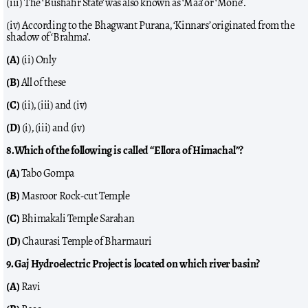
(iii) The ‘Bushahr State’ was also known as ‘Maa’ or ‘Mone’.
(iv) According to the Bhagwant Purana, ‘Kinnars’ originated from the
shadow of ‘Brahma’.
(A)
(ii) Only
(B)
All of these
(C)
(ii), (iii) and (iv)
(D)
(i), (iii) and (iv)
8.Which of the following is called “Ellora of Himachal”?
(A)
Tabo Gompa
(B)
Masroor Rock-cut Temple
(C)
Bhimakali Temple Sarahan
(D)
Chaurasi Temple of Bharmauri
9. Gaj Hydroelectric Project is located on which river basin?
(A)
Ravi