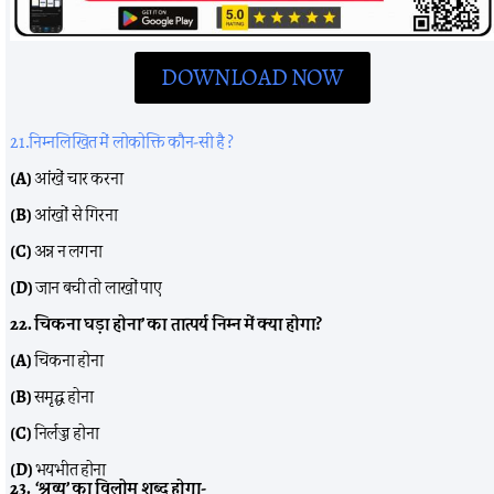
DOWNLOAD NOW
21.निम्नलिखित में लोकोक्ति कौन-सी है ?
(A)
आंखें चार करना
(B)
आंखों से गिरना
(C)
अन्न न लगना
(D)
जान बची तो लाखों पाए
22. चिकना घड़ा होना’ का तात्पर्य निम्न में क्या होगा?
(A)
चिकना होना
(B)
समृद्ध होना
(C)
निर्लज्ज होना
(D)
भयभीत होना
23. ‘श्रव्य’ का विलोम शब्द होगा-