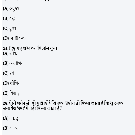
(A)
अदृश्य
(B)
कटु
(C)
दृश्य
(D)
अलौकिक
24. दिए गए शब्द का विलोम चुनें।
(A)
शोक
(B)
अशोभित
(C)
हर्ष
(D)
शोभित
(E)
विषाद
25. ऐसी कौन सी दो मात्राएँ है जिनका प्रयोग तो किया जाता है किन्तु उनका
समावेश ‘स्वर’ में नहीं किया जाता है ?
(A)
आ, इ
(B)
अं, अ: