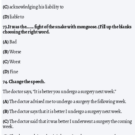
(C)
acknowledging his liability to
(D)
liable to
73.It was the……. fight of the snake with mongoose. (Fill up the blanks
choosing the right word.
(A)
Bad
(B)
Worse
(C)
Worst
(D)
Fine
74. Change the speech.
The doctor says, “It is better you undergo a surgery next week.”
(A)
The doctor advised me to undergo a surgery the following week.
(B)
The doctor says that it is better I undergo a surgery next week.
(C)
The doctor said that it was better I underwent a surgery the coming
week.