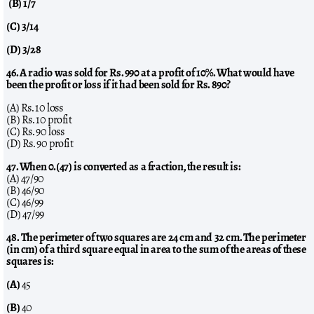
(B) 1/7
(C) 3/14
(D) 3/28
46. A radio was sold for Rs. 990 at a profit of 10%. What would have
been the profit or loss if it had been sold for Rs. 890?
(A) Rs. 10 loss
(B) Rs. 10 profit
(C) Rs. 90 loss
(D) Rs. 90 profit
47. When 0.(47) is converted as a fraction, the result is:
(A) 47/90
(B) 46/90
(C) 46/99
(D) 47/99
48. The perimeter of two squares are 24 cm and 32 cm. The perimeter
(in cm) of a third square equal in area to the sum of the areas of these
squares is:
(A)
45
(B)
40