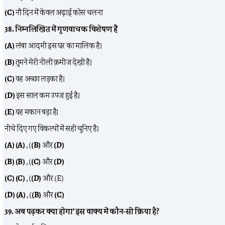
(C)
नौ दिन में केवल अढ़ाई कोस चलना
38. निम्नलिखित में गुणवाचक विशेषण हैं
(A)
लंबा आदमी इस घर का मालिक है।
(B)
तुमने मेरी नीली क़मीज देखी है।
(C)
वह अच्छा लड़का है।
(D)
इस साल कम उपज हुई है।
(E)
यह मकान बड़ा है।
नीचे दिए गए विकल्पों में सही चुनिए है।
(A) (A)
, (
(B)
और
(D)
(B)
(B)
, (
(C)
और
(D)
(C)
(C)
, (
(D)
और (E)
(D)
(A)
, (
(B)
और
(C)
39. अब पढ़कर क्या होगा’ इस वाक्य में कौन-सी क्रिया है?