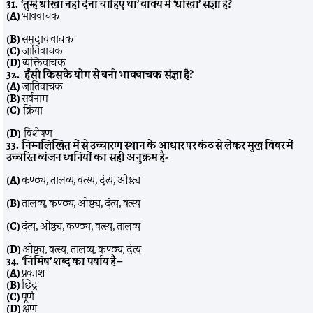
31. ‘तुम्हें धोखा नहीं देना चाहिए था’ वाक्य में ‘धोखा’ संज्ञा है?
(A)
भाववाचक
(B)
समुदाय वाचक
(C)
जातिवाचक
(D)
व्यक्तिवाचक
32. हँसी किसके योग से बनी भाववाचक संज्ञा है?
(A)
जातिवाचक
(B)
सर्वनाम
(C)
क्रिया
(D)
विशेषण
33. निम्नलिखित में से उच्चारण स्थान के आधार पर कंठ से लेकर मुख विवर में
उच्चरित व्यंजन ध्वनियों का सही अनुक्रम है-
(A)
कण्ठ्य, तालव्य, वत्स्य, दंत्य, ओष्ठ्य
(B)
तालव्य, कण्ठ्य, ओष्ठ्य, दंत्य, वत्स्य
(C)
दंत्य, ओष्ठ्य, कण्ठ्य, वत्स्य, तालव्य
(D)
ओष्ठ्य, वत्स्य, तालव्य, कण्ठ्य, दंत्य
34. ‘निमिष’ शब्द का पर्याय है –
(A)
प्रकाश
(B)
छिद्र
(C)
पूर्ण
(D)
क्षण