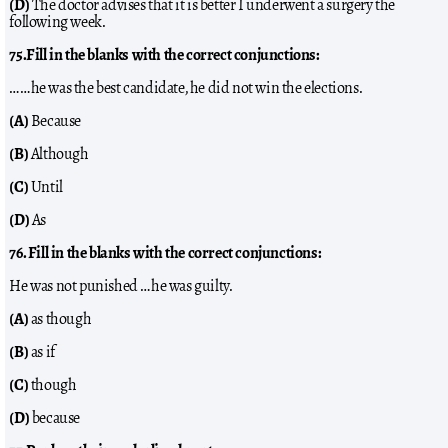
(D)
The doctor advises that it is better I underwent a surgery the
following week.
75.Fill in the blanks with the correct conjunctions:
……he was the best candidate, he did not win the elections.
(A)
Because
(B)
Although
(C)
Until
(D)
As
76. Fill in the blanks with the correct conjunctions:
He was not punished …he was guilty.
(A)
as though
(B)
as if
(C)
though
(D)
because