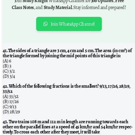
Join
Study Knight
WhatsApp Channel for
Job Updates
,
Free
Class Notes
, and
Study Material
. Stay informed and prepared!
Join WhatsApp Channel
41. The sides of a triangle are 3 cm, 4 cm and 5 cm. The area (in cm²) of
the triangle formed by joining the mid points of this triangle is:
(A) 6
(B) 3
(C) 3/2
(D) 3/4
42. Which of the following fractions is the smallest? 9/13, 17/26, 28/29,
33/52
(A) 33/52
(B) 17/26
(C) 9/13
(D) 28/29
43. Two trains 108 m and 112 m in length are running towards each
other on the parallel lines at a speed of 45 km/hr and 54 km/hr respec-
tively. To cross each other after they meet, it will take