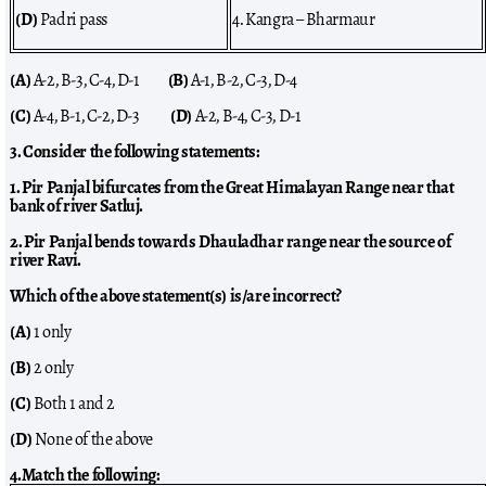
(D)
Padri pass
4. Kangra – Bharmaur
(A)
A-2, B-3, C-4, D-1
(B)
A-1, B-2, C-3, D-4
(C)
A-4, B-1, C-2, D-3
(D)
A-2, B-4, C-3, D-1
3. Consider the following statements:
1. Pir Panjal bifurcates from the Great Himalayan Range near that
bank of river Satluj.
2. Pir Panjal bends towards Dhauladhar range near the source of
river Ravi.
Which of the above statement(s) is/are incorrect?
(A)
1 only
(B)
2 only
(C)
Both 1 and 2
(D)
None of the above
4.Match the following: