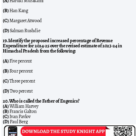
(A)
Haruki Murakami
(B)
Han Kang
(C)
Margaret Atwood
(D)
Salman Rushdie
19. Identify the proposed increased percentage of Revenue
Expenditure for 2024-25 over the revised estimate of 2023-24 in
Himachal Pradesh from the following:
(A)
Five percent
(B)
Four percent
(C)
Three percent
(D)
Two percent
20. Who is called the Father of Eugenics?
(A)
William Harvey
(B)
Francis Galton
(C)
Ivan Pavlov
(D)
Paul Berg