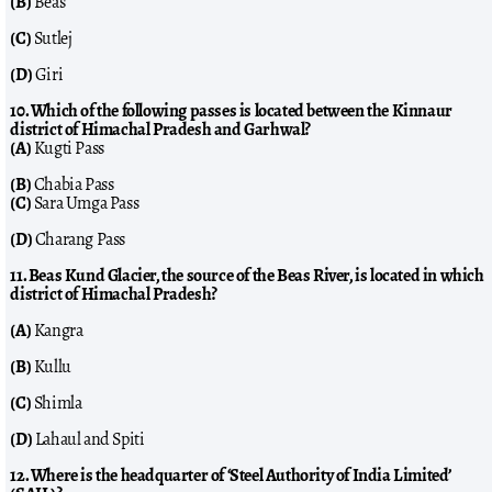
(B)
Beas
(C)
Sutlej
(D)
Giri
10. Which of the following passes is located between the Kinnaur
district of Himachal Pradesh and Garhwal?
(A)
Kugti Pass
(B)
Chabia Pass
(C)
Sara Umga Pass
(D)
Charang Pass
11. Beas Kund Glacier, the source of the Beas River, is located in which
district of Himachal Pradesh?
(A)
Kangra
(B)
Kullu
(C)
Shimla
(D)
Lahaul and Spiti
12. Where is the headquarter of ‘Steel Authority of India Limited’