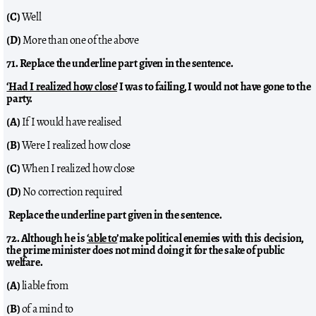
(C)
Well
(D)
More than one of the above
71. Replace the underline part given in the sentence.
‘Had I realized how close’
I was to failing, I would not have gone to the
party.
(A)
If I would have realised
(B)
Were I realized how close
(C)
When I realized how close
(D)
No correction required
Replace the underline part given in the sentence.
72. Although he is
‘able to’
make political enemies with this decision,
the prime minister does not mind doing it for the sake of public
welfare.
(A)
liable from
(B)
of a mind to