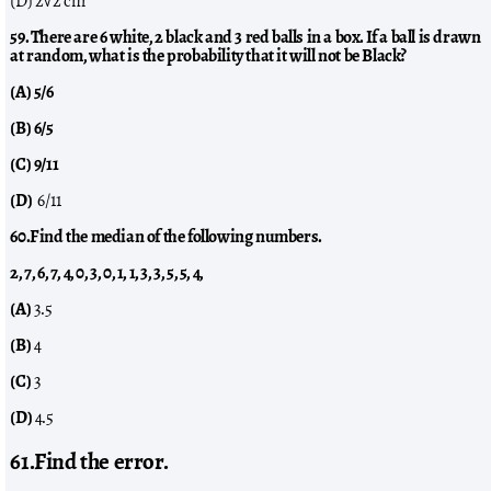
(D) 2√2 cm
59. There are 6 white, 2 black and 3 red balls in a box. If a ball is drawn
at random, what is the probability that it will not be Black?
(A) 5/6
(B) 6/5
(C) 9/11
(D)
6/11
60.Find the median of the following numbers.
2, 7, 6, 7, 4, 0, 3, 0, 1, 1, 3, 3, 5, 5, 4,
(A)
3.5
(B)
4
(C)
3
(D)
4.5
61.Find the error.