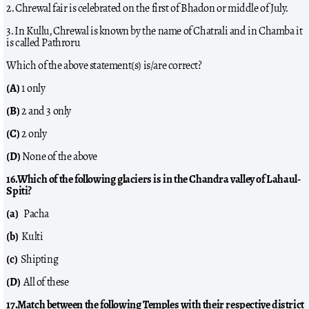
2. Chrewal fair is celebrated on the first of Bhadon or middle of July.
3. In Kullu, Chrewal is known by the name of Chatrali and in Chamba it
is called Pathroru
Which of the above statement(s) is/are correct?
(A)
1 only
(B)
2 and 3 only
(C)
2 only
(D)
None of the above
16.Which of the following glaciers is in the Chandra valley of Lahaul-
Spiti?
(a)
Pacha
(b)
Kulti
(c)
Shipting
(D)
All of these
17.Match between the following Temples with their respective district