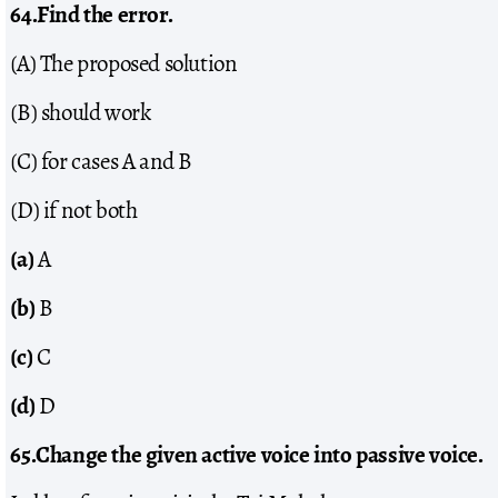
64.Find the error.
(A) The proposed solution
(B) should work
(C) for cases A and B
(D) if not both
(a)
A
(b)
B
(c)
C
(d)
D
65.Change the given active voice into passive voice.