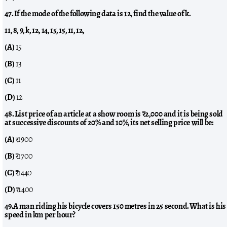
47. If the mode of the following data is 12, find the value of k.
11, 8, 9, k, 12, 14, 15, 15, 11, 12,
(A)
15
(B)
13
(C)
11
(D)
12
48. List price of an article at a show room is ₹2,000 and it is being sold
at successive discounts of 20% and 10%, its net selling price will be:
(A)
₹1900
(B)
₹1700
(C)
₹1440
(D)
₹1400
49.A man riding his bicycle covers 150 metres in 25 second. What is his
speed in km per hour?