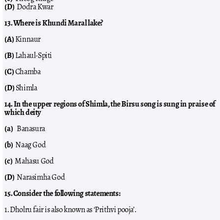
(D)
Dodra Kwar
13. Where is Khundi Maral lake?
(A)
Kinnaur
(B)
Lahaul-Spiti
(C)
Chamba
(D)
Shimla
14. In the upper regions of Shimla, the Birsu song is sung in praise of
which deity
(a)
Banasura
(b)
Naag God
(c)
Mahasu God
(D)
Narasimha God
15. Consider the following statements:
1. Dholru fair is also known as ‘Prithvi pooja’.