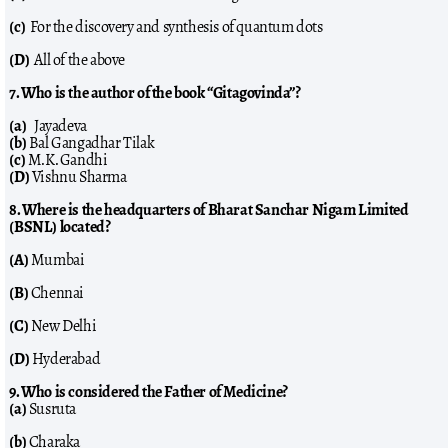
(c)
For the discovery and synthesis of quantum dots
(D)
All of the above
7. Who is the author of the book “Gitagovinda”?
(a)
Jayadeva
(b)
Bal Gangadhar Tilak
(c)
M.K. Gandhi
(D)
Vishnu Sharma
8. Where is the headquarters of Bharat Sanchar Nigam Limited
(BSNL) located?
(A)
Mumbai
(B)
Chennai
(C)
New Delhi
(D)
Hyderabad
9. Who is considered the Father of Medicine?
(a)
Susruta
(b)
Charaka