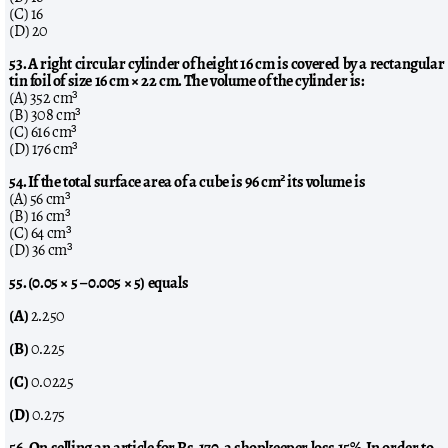
(C) 16
(D) 20
53. A right circular cylinder of height 16 cm is covered by a rectangular
tin foil of size 16 cm × 22 cm. The volume of the cylinder is:
(A) 352 cm³
(B) 308 cm³
(C) 616 cm³
(D) 176 cm³
54. If the total surface area of a cube is 96 cm² its volume is
(A) 56 cm³
(B) 16 cm³
(C) 64 cm³
(D) 36 cm³
55. (0.05 × 5 – 0.005 × 5) equals
(A)
2.250
(B)
0.225
(C)
0.0225
(D)
0.275
56. On selling an article for Rs. 170, a shopkeeper loss 15%, In order to