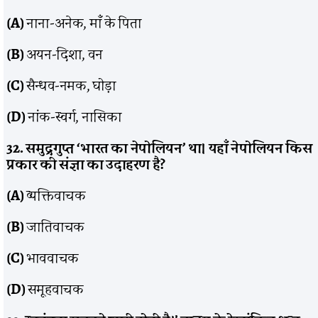
(A)
नाना-अनेक, माँ के पिता
(B)
अयन-दिशा, वन
(C)
सैन्धव-नमक, घोड़ा
(D)
नांक-स्वर्ग, नासिका
32. समुद्रगुप्त ‘भारत का नेपोलियन’ था। यहाँ नेपोलियन किस
प्रकार की संज्ञा का उदाहरण है?
(A)
व्यक्तिवाचक
(B)
जातिवाचक
(C)
भाववाचक
(D)
समूहवाचक