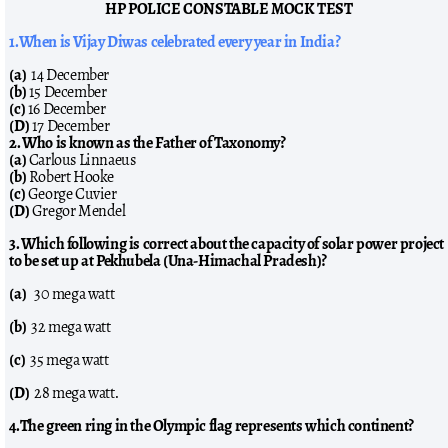
HP POLICE CONSTABLE MOCK TEST
1.When is Vijay Diwas celebrated every year in India?
(a)
14 December
(b)
15 December
(c)
16 December
(D)
17 December
2. Who is known as the Father of Taxonomy?
(a)
Carlous Linnaeus
(b)
Robert Hooke
(c)
George Cuvier
(D)
Gregor Mendel
3. Which following is correct about the capacity of solar power project
to be set up at Pekhubela (Una-Himachal Pradesh)?
(a)
30 mega watt
(b)
32 mega watt
(c)
35 mega watt
(D)
28 mega watt.
4.The green ring in the Olympic flag represents which continent?