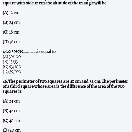
square with side 12 cm. the altitude of the triangle will be
(A)
12 cm
(B)
24 cm
(C)
18 cm
(D)
36 cm
45. 0.393939…………. is equal to
(A) 39/100
(B) 13/33
(C) 93/100
(D) 39/990
46. The perimeter of two squares are 40 cm and 32 cm. The perimeter
of a third square whose area is the difference of the area of the two
squares is
(A)
24 cm
(B)
42 cm
(C)
40 cm
(D)
20 cm