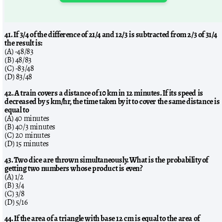
41. If 3/4 of the difference of 21/4 and 12/3 is subtracted from 2/3 of 31/4
the result is:
(A) -48/83
(B) 48/83
(C) -83/48
(D) 83/48
42. A train covers a distance of 10 km in 12 minutes. If its speed is
decreased by 5 km/hr, the time taken by it to cover the same distance is
equal to
(A) 40 minutes
(B) 40/3 minutes
(C) 20 minutes
(D) 15 minutes
43. Two dice are thrown simultaneously. What is the probability of
getting two numbers whose product is even?
(A) 1/2
(B) 3/4
(C) 3/8
(D) 5/16
44. If the area of a triangle with base 12 cm is equal to the area of