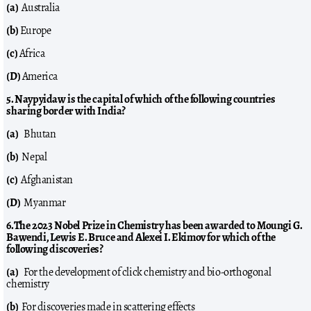
(a)
Australia
(b)
Europe
(c)
Africa
(D)
America
5. Naypyidaw is the capital of which of the following countries
sharing border with India?
(a)
Bhutan
(b)
Nepal
(c)
Afghanistan
(D)
Myanmar
6.The 2023 Nobel Prize in Chemistry has been awarded to Moungi G.
Bawendi, Lewis E. Bruce and Alexei I. Ekimov for which of the
following discoveries?
(a)
For the development of click chemistry and bio-orthogonal
chemistry
(b)
For discoveries made in scattering effects