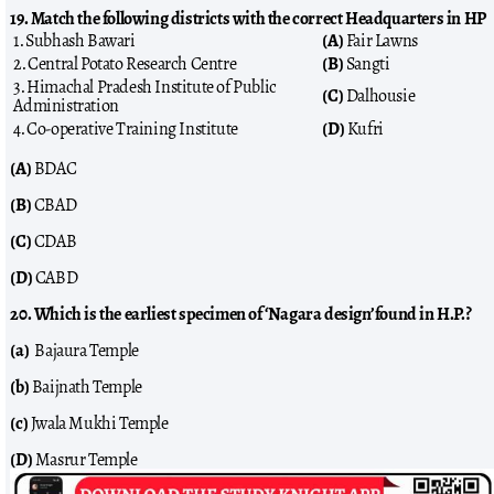
19. Match the following districts with the correct Headquarters in HP
1. Subhash Bawari
(A)
Fair Lawns
2. Central Potato Research Centre
(B)
Sangti
3. Himachal Pradesh Institute of Public
(C)
Dalhousie
Administration
4. Co-operative Training Institute
(D)
Kufri
(A)
BDAC
(B)
CBAD
(C)
CDAB
(D)
CABD
20. Which is the earliest specimen of ‘Nagara design’ found in H.P.?
(a)
Bajaura Temple
(b)
Baijnath Temple
(c)
Jwala Mukhi Temple
(D)
Masrur Temple