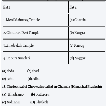
list 1
list 2
1. Mool Mahunag Temple
(a)
Chamba
2. Chhatrari Devi Temple
(b)
Kangra
3. Bhadrakali Temple
(c)
Karsog
4. Tripura Sundari
(d)
Naggar
(a)
cbda
(b)
cbad
(c)
cabd
(d)
cdba
18. The festival of Chrewal is called in Chamba (Himachal Pradesh):
(a)
Bhadranjo
(b)
Pathroru
(c)
Solunnu
(D)
Phulech