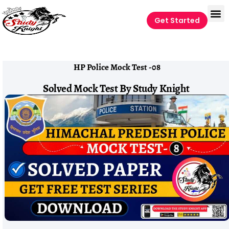
Get Started
HP Police Mock Test -08
Solved Mock Test By Study Knight