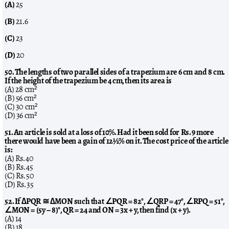
(A)
25
(B)
21.6
(C)
23
(D)
20
50. The lengths of two parallel sides of a trapezium are 6 cm and 8 cm.
If the height of the trapezium be 4 cm, then its area is
(A) 28 cm²
(B) 56 cm²
(C) 30 cm²
(D) 36 cm²
51. An article is sold at a loss of 10%. Had it been sold for Rs. 9 more
there would have been a gain of 12½% on it. The cost price of the article
is:
(A) Rs. 40
(B) Rs. 45
(C) Rs. 50
(D) Rs. 35
52. If ∆PQR ≅ ∆MON such that ∠PQR = 82°, ∠QRP = 47°, ∠RPQ = 51°,
∠MON = (5y − 8)°, QR = 24 and ON = 3x + y, then find (x + y).
(A) 14
(B) 18