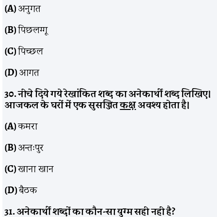
(A)
अनुगत
(B)
पिछलग्गू
(C)
पिच्छल
(D)
आगत
30. नीचे दिये गये रेखांकित शब्द का अनेकार्थी शब्द लिखिए।
आजकल के घरों में एक सुसज्जित
कक्ष
अवश्य होता है।
(A)
कमरा
(B)
अन्तःपुर
(C)
खाना खान
(D)
बैठक
31. अनेकार्थी शब्दों का कौन-सा युग्म सही नही है?