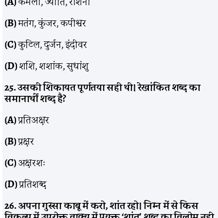
(A)
कमला, ज्योति, रोशनी
(B)
मतंग, कुंजर, कपीश्वर
(C)
कुटिल, दुर्जन, इंदीवर
(D)
शशि, शशांक, सुधांशु
25. उसकी शिकायत पूर्णतया सही थी। रेखांकित शब्द का
समानार्थी शब्द है?
(A)
प्रतिअक्षर
(B)
प्रक्षर
(C)
अक्षरशः
(D)
प्रतिशब्द
26. अपना गुस्सा काबू में करो, शांत रहो। निम्न में से किस
विकल्प में उपरोक्त वाक्य में प्रयुक्त ‘शांत’ शब्द का विलोम नही