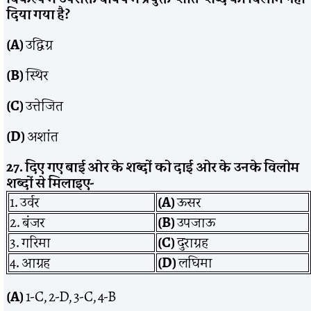
दिया गया है?
(A)
उद्विग्र
(B)
स्थिर
(C)
उत्तेजित
(D)
अशांत
27. दिए गए बाई ओर के शब्दों को दाई ओर के उनके विलोम
शब्दों से मिलाइए-
1. उर्वर
(A)
ऊसर
2. बंजर
(B)
उपजाऊ
3. गरिमा
(C)
दुराग्रह
4. आग्रह
(D)
लघिमा
(A)
1-C, 2-D, 3-C, 4-B