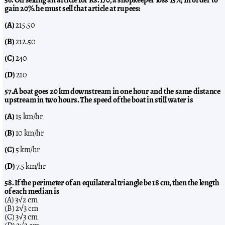
gain 20%. he must sell that article at rupees:
(A)
215.50
(B)
212.50
(C)
240
(D)
210
57.A boat goes 20 km downstream in one hour and the same distance
upstream in two hours. The speed of the boat in still water is
(A)
15 km/hr
(B)
10 km/hr
(C)
5 km/hr
(D)
7.5 km/hr
58. If the perimeter of an equilateral triangle be 18 cm, then the length
of each median is
(A) 3√2 cm
(B) 2√3 cm
(C) 3√3 cm