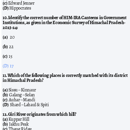
(c)
Edward Jenner
(D)
Hippocrates
10. Identify the correct number of HIM-IRA Canteens in Government
Institutions, as given in the Economic Survey of Himachal Pradesh-
2023-24:
(a)
20
(b)
22
(c)
15
(D) 17
11. Which of the following places is correctly matched with its district
in Himachal Pradesh?
(a)
Sissu – Kinnaur
(b)
Galang – Solan
(c)
Auhar – Mandi
(D)
Shard – Lahaul & Spiti
12. Giri River originates from which hill?
(a)
Kuppar Hill
(b)
Jakhu Peak
(c)
Theog Ridge