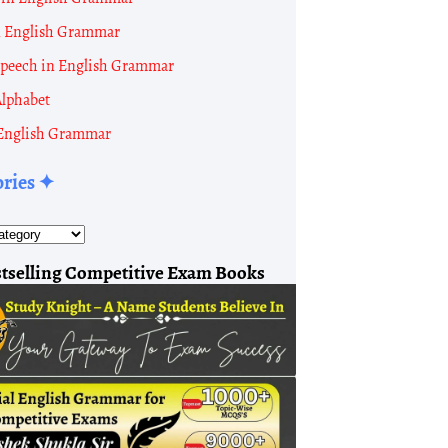
n English Grammar
 Speech in English Grammar
Alphabet
English Grammar
ories ✦
tselling Competitive Exam Books