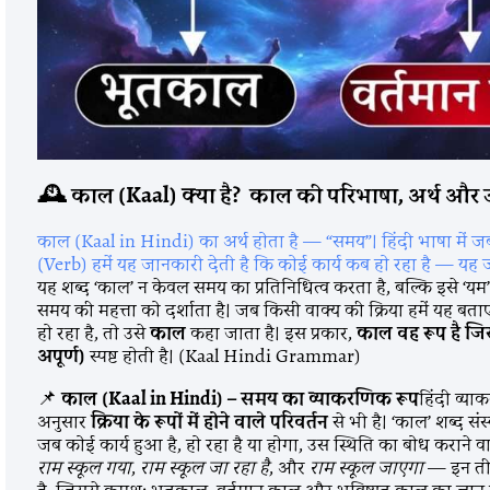
🕰️
काल (Kaal)
क्या
है?
काल
की
परिभाषा,
अर्थ
और
काल (Kaal in Hindi) का अर्थ होता है — “समय”। हिंदी भाषा में जब हम 
(Verb) हमें यह जानकारी देती है कि कोई कार्य कब हो रहा है — यह
यह शब्द ‘काल’ न केवल समय का प्रतिनिधित्व करता है, बल्कि इसे ‘यम
समय की महत्ता को दर्शाता है। जब किसी वाक्य की क्रिया हमें यह बत
हो रहा है, तो उसे
काल
कहा जाता है। इस प्रकार,
काल
वह
रूप
है
जि
अपूर्ण)
स्पष्ट होती है। (Kaal Hindi Grammar)
📌
काल (Kaal in Hindi) – समय का व्याकरणिक रूप
हिंदी व्या
अनुसार
क्रिया के रूपों में होने वाले परिवर्तन
से भी है। ‘काल’ शब्द सं
जब कोई कार्य हुआ है, हो रहा है या होगा, उस स्थिति का बोध कराने 
राम स्कूल गया
,
राम स्कूल जा रहा है
, और
राम स्कूल जाएगा
— इन तीनो
है, जिससे क्रमशः भूतकाल, वर्तमान काल और भविष्यत् काल का ज्ञ