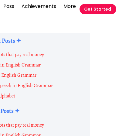
Pass
Achievements
More
Get Started
 Posts ✦
ots that pay real money
in English Grammar
n English Grammar
 Speech in English Grammar
Alphabet
 Posts ✦
ots that pay real money
in English Grammar