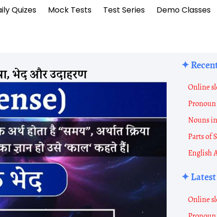
ily Quizes
Mock Tests
Test Series
Demo Classes
✦ Recent
ाषा, भेद और उदाहरण
Online sl
Pronoun 
Nouns i
Parts of
English 
✦ Latest
Online sl
Pronoun 