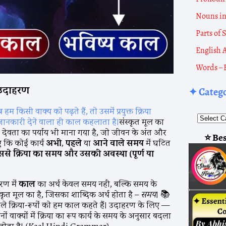
Nouns i
Parts of
English 
Words – 
उदाहरण
✦ Categ
किसी वाक्य को पढ़ते हैं, तो उसमें प्रयुक्त क्रिया
 जानकारी देने वाला ही काल कहलाता है।
संस्कृत मूल का
’ देवता का पर्याय भी माना गया है, जो जीवन के अंत और
⭐ Bes
ाए कि कोई कार्य
अभी
,
पहले
या
आने
वाले
समय
में घटित
ससे
क्रिया
का
समय
और
उसकी
अवस्था (
पूर्ण
या
करण में
काल
का अर्थ केवल समय नहीं, बल्कि समय के
स्कृत मूल का है, जिसका शाब्दिक अर्थ होता है –
समय
। 📚
वाले क्रिया-रूपों को हम काल कहते हैं। उदाहरण के लिए —
ं वाक्यों में क्रिया का रूप कार्य के समय के अनुसार बदला
ान होता है। (Kaal Hindi Grammar)