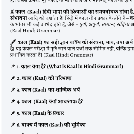
⏳
काल (Kaal) हिंदी भाषा की क्रियाओं का समयबोधक ढांचा है
संभावना
आदि को दर्शाता है। हिंदी में काल तीन प्रकार के होते हैं –
व
के भीतर भी कई उपभेद होते हैं, जैसे –
पूर्ण
,
अपूर्ण
,
सामान्य
,
संदिग्ध
आद
(Kaal Hindi Grammar)
🖋️
काल (Kaal) का सही ज्ञान वाक्य की संरचना, भाव, तथा अर्
है।
यह केवल परीक्षा में पूछे जाने वाले प्रश्नों तक सीमित नहीं, बल्कि
प्रभावित करता है। (Kaal Hindi Grammar)
📌 1.
काल क्या है? (What is Kaal in Hindi Grammar?)
📌 2.
काल (Kaal) की परिभाषा
📌 3.
काल
(Kaal)
का शाब्दिक अर्थ
📌 4.
काल (Kaal) क्यों आवश्यक है?
, Reasoning
Covers Hindi, English, HP GK, GS, Maths, Reasoning
📌 5.
काल
(Kaal)
के प्रकार
pies sold.
& Current Affairs. 690 price, 5000+ copies sold.
📌 6.
वाक्य में काल
(Kaal)
की भूमिका