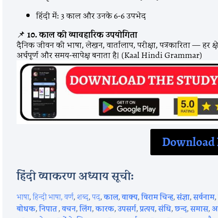
हिंदी में: 3 काल और उनके 6-6 उपभेद
📌
10. काल की व्यावहारिक उपयोगिता
दैनिक जीवन की भाषा, लेखन, वार्तालाप, परीक्षा, पत्रकारिता — हर क्षेत्
अर्थपूर्ण और समय-सापेक्ष बनाता है। (Kaal Hindi Grammar)
Download
हिंदी व्याकरण अध्याय सूची:
भाषा
,
हिन्दी भाषा,
वर्ण
,
शब्द
,
पद
,
काल
,
वाक्य
,
विराम चिन्ह
,
संज्ञा
,
सर्वनाम
बोधक
,
निपात
,
वचन
,
लिंग
,
कारक
,
उपसर्ग
,
प्रत्यय
,
संधि
,
छन्द
,
समास
,
अ