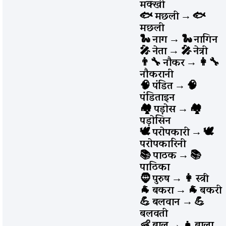
मक्खी
🐟 मछली
→
🐟
मछली
🐍 नाग
→
🐍 नागिन
🎤 नेता
→
🎤 नेत्री
👨‍🔧 नौकर
→
👩‍🔧
नौकरानी
🧠 पंडित
→
🧠
पंडिताइन
🏘️ पड़ोस
→
🏘️
पड़ोसिन
🕊️ परोपकारी
→
🕊️
परोपकारिनी
📚 पाठक
→
📚
पाठिका
🧔 पुरुष
→
👩 स्त्री
🐐 बकरा
→
🐐 बकरी
💪 बलवान
→
💪
बलवती
👶 बाल
→
👧 बाला