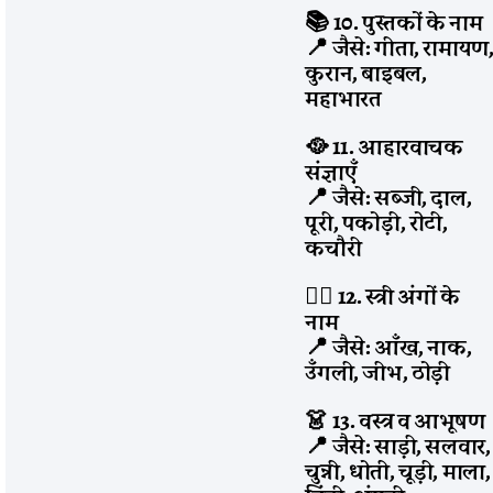
📚 10. पुस्तकों के नाम
📍 जैसे: गीता, रामायण
कुरान, बाइबल,
महाभारत
🥘 11. आहारवाचक
संज्ञाएँ
📍 जैसे: सब्जी, दाल,
पूरी, पकोड़ी, रोटी,
कचौरी
🧍‍♀️ 12. स्त्री अंगों के
नाम
📍 जैसे: आँख, नाक,
उँगली, जीभ, ठोड़ी
👗 13. वस्त्र व आभूषण
📍 जैसे: साड़ी, सलवार,
चुन्नी, धोती, चूड़ी, माला,