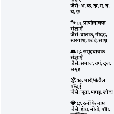
जैसे: अ, क, ख, ग, घ,
च, छ
🐾 14. प्राणीवाचक
संज्ञाएँ
जैसे: बालक, गीदड़,
खरगोश, कवि, साधु
👥 15. समूहवाचक
संज्ञाएँ
जैसे: समाज, वर्ग, दल,
समूह
📦 16. भारी/बेडौल
वस्तुएँ
जैसे: जूता, पहाड़, लोटा
💎 17. रत्नों के नाम
जैसे: हीरा, मोती, पन्ना,