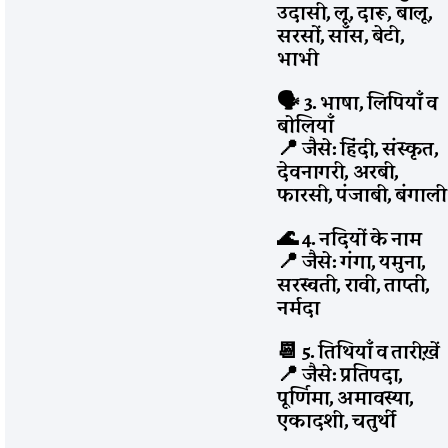
उदासी, लू, दारू, बालू,
सरसों, साँस, बेटी,
भाभी
🗣️ 3. भाषा, लिपियाँ व
बोलियाँ
📍 जैसे: हिंदी, संस्कृत,
देवनागरी, अरबी,
फारसी, पंजाबी, बंगाली
🌊 4. नदियों के नाम
📍 जैसे: गंगा, यमुना,
सरस्वती, रावी, ताप्ती,
नर्मदा
📆 5. तिथियाँ व तारीख़ें
📍 जैसे: प्रतिपदा,
पूर्णिमा, अमावस्या,
एकादशी, चतुर्थी