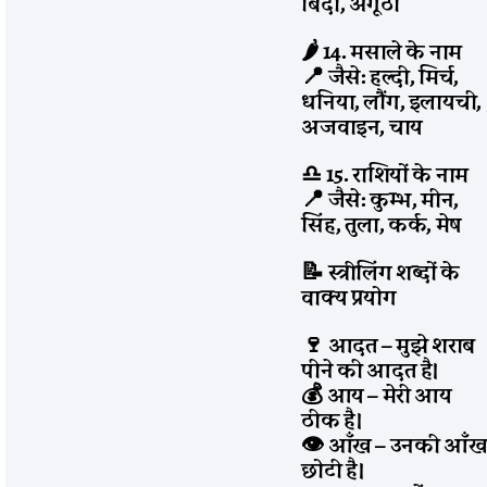
बिंदी, अंगूठी
🌶️ 14. मसाले के नाम
📍 जैसे: हल्दी, मिर्च,
धनिया, लौंग, इलायची,
अजवाइन, चाय
♎
15. राशियों के नाम
📍 जैसे: कुम्भ, मीन,
सिंह, तुला, कर्क, मेष
📝 स्त्रीलिंग शब्दों के
वाक्य प्रयोग
🍷 आदत – मुझे शराब
पीने की आदत है।
💰 आय – मेरी आय
ठीक है।
👁️ आँख – उनकी आँ
छोटी है।