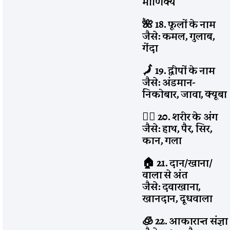
माणिक्य
🌺 18. फूलों के नाम
जैसे: कमल, गुलाब,
गेंदा
🗾 19. द्वीपों के नाम
जैसे: अंडमान-
निकोबार, जावा, क्यूबा
🧍‍♂️ 20. शरीर के अंग
जैसे: हाथ, पैर, सिर,
कान, गला
🏠 21. दान/खाना/
वाला से अंत
जैसे: दवाखाना,
खानदान, दूधवाला
🧊 22. आकारान्त संज्ञा