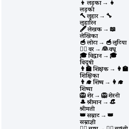
👦 लड़का
→
👧
लड़की
🔨 लुहार
→
🔧
लुहारिन
🖋️ लेखक
→
📖
लेखिका
🥣 लोटा
→
🥣 लुटिया
👨‍⚖️ वर
→
👰 वधू
🎓 विद्वान
→
🎓
विदुषी
👨‍🏫 शिक्षक
→
👩‍🏫
शिक्षिका
👨‍🎓 शिष्य
→
👩‍🎓
शिष्या
🦁 शेर
→
🦁 शेरनी
🎩 श्रीमान
→
👒
श्रीमती
👑 सम्राट
→
👑
सम्राज्ञी
🧘‍♂️ साधु
→
🧘‍♀️ साध्वी