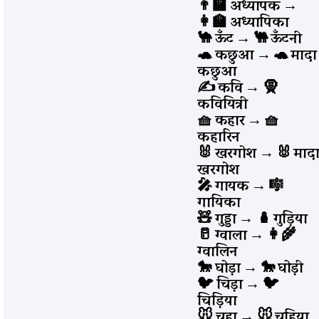
👨‍🏫 अध्यापक
→
👩‍🏫 अध्यापिका
🐪 ऊँट
→
🐫 ऊँटनी
🐢 कछुआ
→
🐢 मादा
कछुआ
✍️
कवि
→
🧕
कवियित्री
🧺 कहार
→
🧺
कहारिन
🐰 खरगोश
→
🐰 माद
खरगोश
🎤 गायक
→
🎼
गायिका
🧸 गुड्डा
→
🪆 गुड़िया
🥛 ग्वाला
→
👩‍🌾
ग्वालिन
🐎 घोड़ा
→
🐎 घोड़ी
🐦 चिड़ा
→
🐦
चिड़िया
🐭 चूहा
→
🐭 चुहिया