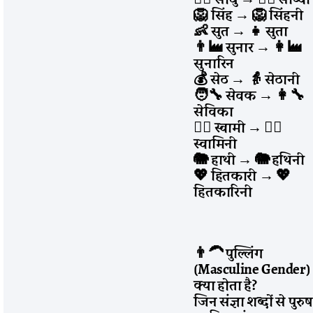
🦁 सिंह
→
🦁 सिंहनी
👶 सुत
→
👧 सुता
👨‍🏭 सुनार
→
👩‍🏭
सुनारिन
💰 सेठ
→
👵 सेठानी
🧑‍🔧 सेवक
→
👩‍🔧
सेविका
🧘‍♂️ स्वामी
→
🧘‍♀️
स्वामिनी
🐘 हाथी
→
🐘 हथिनी
💖 हितकारी
→
💖
हितकारिनी
👨‍🦱 पुल्लिंग
(Masculine Gender)
क्या होता है?
जिन संज्ञा शब्दों से पुरुष