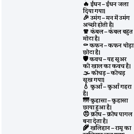
🔥 ईंधन – ईंधन जला
दिया गया।
🎉 उमंग – मन में उमंग
अच्छी होती है।
🧣 कंबल – कंबल बहुत
मोटा है।
⚰️ कफन – कफन थोड़ा
छोटा है।
🛡️ कवच – यह सूअर
की खाल का कवच है।
🌫️ कीचड़ – कीचड़
सूख गया।
💧 कुआँ – कुआँ गहरा
है।
🌁 कुहासा – कुहासा
छाया हुआ है।
😠 क्रोध – क्रोध पागल
बना देता है।
🌾 खलिहान – रामू का