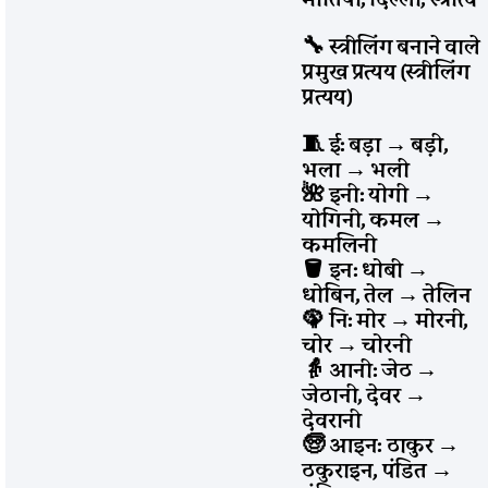
🔧 स्त्रीलिंग बनाने वाले
प्रमुख प्रत्यय (स्त्रीलिंग
प्रत्यय)
🧵 ई: बड़ा
→
बड़ी,
भला
→
भली
🌺 इनी: योगी
→
योगिनी, कमल
→
कमलिनी
🪣 इन: धोबी
→
धोबिन, तेल
→
तेलिन
🦚 नि: मोर
→
मोरनी,
चोर
→
चोरनी
👵 आनी: जेठ
→
जेठानी, देवर
→
देवरानी
🧓 आइन: ठाकुर
→
ठकुराइन, पंडित
→