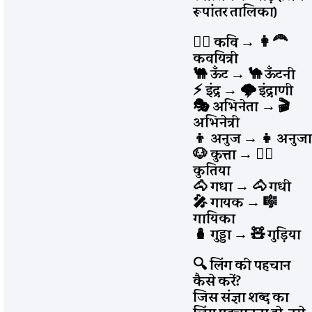
रूपांतर तालिका)
🧔‍♂️ कवि
→
👩‍🦰
कवयित्री
🐫 ऊँट
→
🐪 ऊँटनी
⚡ इंद्र
→
🌩️ इंद्राणी
🎭 अभिनेता
→
🎬
अभिनेत्री
👦 अनुज
→
👧 अनुजा
🐶 कुत्ता
→
🐕‍🦺
कुतिया
🐴 गधा
→
🐴 गधी
🎤 गायक
→
🎼
गायिका
🪆 गुड्डा
→
🧸 गुड़िया
🔍 लिंग की पहचान
कैसे करें?
जिस संज्ञा शब्द का