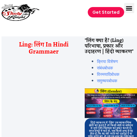
Get Started
"लिंग क्या है? (Ling)
Ling: लिंग In Hindi
परिभाषा, प्रकार और
Grammaer
उदाहरण | हिंदी व्याकरण"
क्रिया विशेषण
संबंधबोधक
विस्मयादिबोधक
समुच्चयबोधक
हिंदी व्याकरण में "लिंग" उस व्याकरणिक
श्रेणी को कहते हैं जो किसी संज्ञा या सर्वनाम
से जुड़ी लिंग-विशेषता को प्रकट करती है।
सरल शब्दों में कहें तो, जब किसी शब्द से यह
ज्ञात हो कि वह स्त्री जाति को दर्शाता है या
पुरुष जाति को, तो उसे उस शब्द का लिंग कहा