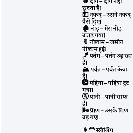
🩸 दाग – दाग नहीं
छूटता है।
💵 नकद – उसने नकद
पैसे दिए।
🏚️ नीड़ – मेरा नीड़
उजड़ गया।
🔖 नीलाम – जमीन
नीलाम हुई।
🪁 पतंग – पतंग उड़ रहा
है।
🏔️ पर्वत – पर्वत ऊँचा
है।
🛞 पहिया – पहिया टूट
गया।
🚰 पानी – पानी साफ
है।
🌬️ प्राण – उसके प्राण
उड़ गए।
👩‍🦰 स्त्रीलिंग