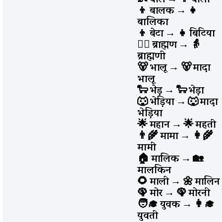
👦 बालक
→
👧
बालिका
👦 बेटा
→
👧 बिटिया
🧔‍♂️ ब्राह्मण
→
👵
ब्राह्मणी
🐻 भालू
→
🐻 मादा
भालू
🐑 भेड़
→
🐑 भेड़ा
🐺 भेड़िया
→
🐺 मादा
भेड़िया
🌟 महान
→
🌟 महती
👨‍🌾 मामा
→
👩‍🌾
मामी
🏠 मालिक
→
🏡
मालकिन
🌻 माली
→
🌼 मालिन
🦚 मोर
→
🦚 मोरनी
🧑‍🎓 युवक
→
👩‍🎓
युवती