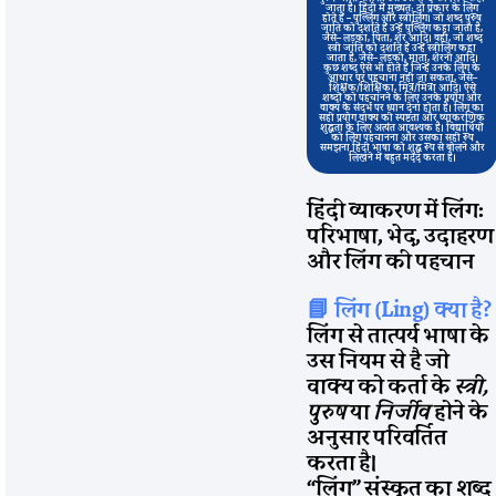
जाता है। हिंदी में मुख्यतः दो प्रकार के लिंग
होते हैं – पुल्लिंग और स्त्रीलिंग। जो शब्द पुरुष
जाति को दर्शाते हैं उन्हें पुल्लिंग कहा जाता है,
जैसे– लड़का, पिता, शेर आदि। वहीं, जो शब्द
स्त्री जाति को दर्शाते हैं उन्हें स्त्रीलिंग कहा
जाता है, जैसे– लड़की, माता, शेरनी आदि।
कुछ शब्द ऐसे भी होते हैं जिन्हें उनके लिंग के
आधार पर पहचाना नहीं जा सकता, जैसे–
शिक्षक/शिक्षिका, मित्र/मित्रा आदि। ऐसे
शब्दों को पहचानने के लिए उनके प्रयोग और
वाक्य के संदर्भ पर ध्यान देना होता है। लिंग का
सही प्रयोग वाक्य की स्पष्टता और व्याकरणिक
शुद्धता के लिए अत्यंत आवश्यक है। विद्यार्थियों
को लिंग पहचानना और उसका सही रूप
समझना हिंदी भाषा को शुद्ध रूप से बोलने और
लिखने में बहुत मदद करता है।
हिंदी व्याकरण में लिंग:
परिभाषा, भेद, उदाहरण
और लिंग की पहचान
📘 लिंग (Ling) क्या है?
लिंग से तात्पर्य भाषा के
उस नियम से है जो
वाक्य को कर्ता के
स्त्री,
पुरुष
या
निर्जीव
होने के
अनुसार परिवर्तित
करता है।
“लिंग” संस्कृत का शब्द