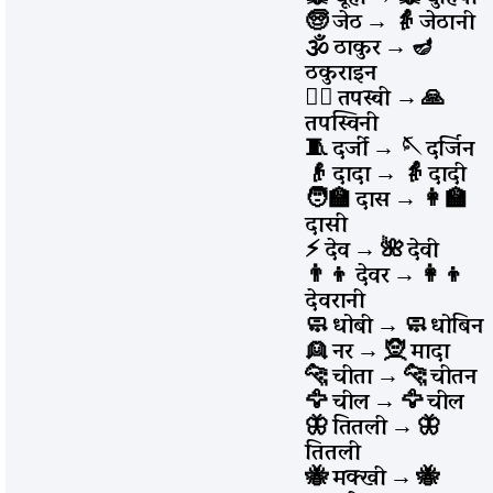
🧓 जेठ
→
👵 जेठानी
🕉️ ठाकुर
→
🪔
ठकुराइन
🧘‍♂️ तपस्वी
→
🙏
तपस्विनी
🧵 दर्जी
→
🪡 दर्जिन
👴 दादा
→
👵 दादी
🧑‍🏫 दास
→
👩‍🏫
दासी
⚡ देव
→
🌺 देवी
👨‍👦 देवर
→
👩‍👦
देवरानी
🧼 धोबी
→
🧼 धोबिन
👱 नर
→
🧝 मादा
🐆 चीता
→
🐆 चीतन
🦅 चील
→
🦅 चील
🦋 तितली
→
🦋
तितली
🐝 मक्खी
→
🐝