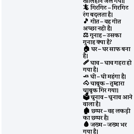
खलिहान जल गया।
🦎 गिरगिट – गिरगिट
रंग बदलता है।
🎵 गीत – वह गीत
अच्छा नहीं है।
⚖️ गुनाह – उसका
गुनाह क्या है?
🏠 घर – घर साफ बना
है।
🩹 घाव – घाव गहरा हो
गया है।
🧈 घी – घी महंगा है।
🐴 चाबुक – तुम्हारा
चाबुक गिर गया।
🗳️ चुनाव – चुनाव आने
वाला है।
🏚️ छप्पर – वह लकड़ी
का छप्पर है।
🩸 जख्म – जख्म भर
गया है।