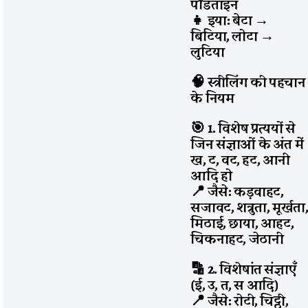
पंडिताइन
👧 इया: बेटा
→
बिटिया, लोटा
→
लुटिया
🧠 स्त्रीलिंग की पहचान
के नियम
🎯 1. विशेष प्रत्ययों से
जिन संज्ञाओं के अंत में
ख, ट, वट, हट, आनी
आदि हो
📍 जैसे: कड़वाहट,
सजावट, शत्रुता, मूर्खता
मिठाई, छाया, आहट,
चिकनाहट, जेठानी
🔡 2. विशेषांत संज्ञाएँ
(ई, उ, त, स आदि)
📍 जैसे: रोटी, चिट्ठी,