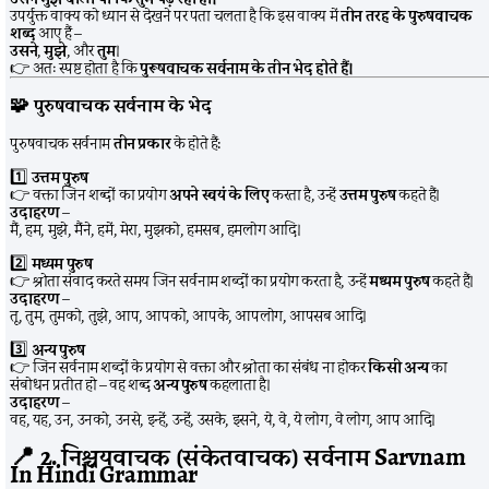
उपर्युक्त वाक्य को ध्यान से देखने पर पता चलता है कि इस वाक्य में
तीन तरह के पुरुषवाचक
शब्द
आए हैं –
उसने
,
मुझे
, और
तुम
।
👉 अतः स्पष्ट होता है कि
पुरूषवाचक सर्वनाम के तीन भेद होते हैं।
🧩
पुरुषवाचक सर्वनाम के भेद
पुरुषवाचक सर्वनाम
तीन प्रकार
के होते हैं:
1️⃣
उत्तम पुरुष
👉 वक्ता जिन शब्दों का प्रयोग
अपने स्वयं के लिए
करता है, उन्हें
उत्तम पुरुष
कहते हैं।
उदाहरण
–
मैं, हम, मुझे, मैंने, हमें, मेरा, मुझको, हमसब, हमलोग आदि।
2️⃣
मध्यम पुरुष
👉 श्रोता संवाद करते समय जिन सर्वनाम शब्दों का प्रयोग करता है, उन्हें
मध्यम पुरुष
कहते हैं।
उदाहरण
–
तू, तुम, तुमको, तुझे, आप, आपको, आपके, आपलोग, आपसब आदि।
3️⃣
अन्य पुरुष
👉 जिन सर्वनाम शब्दों के प्रयोग से वक्ता और श्रोता का संबंध ना होकर
किसी अन्य
का
संबोधन प्रतीत हो – वह शब्द
अन्य पुरुष
कहलाता है।
उदाहरण
–
वह, यह, उन, उनको, उनसे, इन्हें, उन्हें, उसके, इसने, ये, वे, ये लोग, वे लोग, आप आदि।
📍
2. निश्चयवाचक (संकेतवाचक) सर्वनाम Sarvnam
In Hindi Grammar