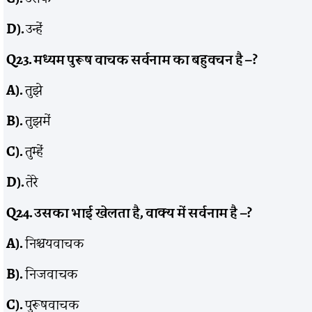
D).
उन्हें
Q23.
मध्यम पुरूष वाचक सर्वनाम का बहुवचन है –
?
A).
तुझे
B).
तुझमें
C).
तुम्हें
D).
तेरे
Q24.
उसका भाई खेलता है
,
वाक्य में सर्वनाम है –
?
A).
निश्चयवाचक
B).
निजवाचक
C).
पुरूषवाचक