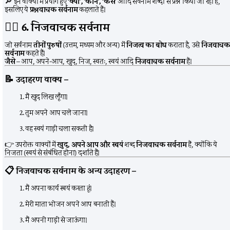
🔎 इन वाक्यों में प्रयोग हुए
‘क्या’, ‘कौन’, ‘कैसे’
आदि सर्वनाम शब्दों से प्रश्न किया जा रहा है,
इसलिए ये
प्रश्नवाचक सर्वनाम
कहलाते हैं।
🙋‍♂️
6. निजवाचक सर्वनाम
जो सर्वनाम
तीनों पुरुषों
(उत्तम, मध्यम और अन्य) में
निजत्व का बोध
कराता है, उसे
निजवाच
सर्वनाम
कहते हैं।
जैसे
– आप, अपने-आप, खुद, निज, स्वतः, स्वयं आदि
निजवाचक सर्वनाम
हैं।
📝
उदाहरण वाक्य –
मैं खुद लिख लूँगा।
तुम अपने आप चले जाना।
वह स्वयं गाड़ी चला सकती है।
👉 उपरोक्त वाक्यों में
खुद, अपने आप और स्वयं
शब्द
निजवाचक सर्वनाम
हैं, क्योंकि ये
निजता (स्वयं से संबंधित होना) दर्शाते हैं।
📋
निजवाचक सर्वनाम के अन्य उदाहरण –
मैं अपना कार्य स्वयं करता हूं।
मेरी माता भोजन अपने आप बनाती हैं।
मैं अपनी गाड़ी से जाऊंगा।