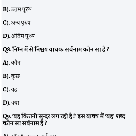
B).
उत्तम पुरुष
C).
अन्य पुरुष
D).
अंतिम पुरुष
Q8.
निम्न में से निश्चय वाचक सर्वनाम कौन सा है
?
A).
कौन
B).
कुछ
C).
यह
D).
क्या
Q9. ‘
वह कितनी सुन्दर लग रही है !’ इस वाक्य मैं ‘वह’ शब्द
कौन सा सर्वनाम है
?