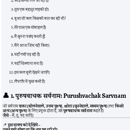
कोई सब्जी लेने जा रहा है।
तुम एक बहादुर लड़की हो।
बुआजी कल किसकी बात कर रही थीं?
मेरे पास एक मोबाइल है।
मैं सुनना पसंद करती हूँ।
मैंने आज जिम नहीं किया।
यहाँ गर्मी पड़ रही है।
वहाँ चिल्लाना मना है।
हम कल मूवी देखने जाएंगे।
लैपटॉप में कुछ कमी है।
👤
1. पुरुषवाचक सर्वनाम: Purushvachak Sarvnam
जो सर्वनाम
वक्ता (बोलनेवाले, उत्तम पुरुष)
,
श्रोता (सुननेवाले, मध्यम पुरुष)
तथा
किसी
अन्य (अन्य पुरुष)
के लिए प्रयुक्त होता है, उसे
पुरूषवाचक सर्वनाम
कहते हैं।
जैसे
– मैं, तू, वह आदि।
📌
इस वाक्य को देखिये –
उसने मुझे बोला था कि तुम पढ़ रही हो।