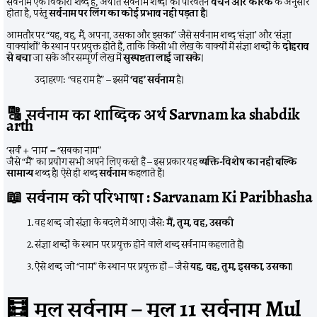
सर्वनाम एक विकारी शब्द है, अर्थात सर्वनाम शब्दों का परिवर्तन
वचन और कारक
के अनुसार
होता है, परंतु
सर्वनाम पर लिंग का कोई प्रभाव नहीं पड़ता है
।
आमतौर पर “यह, वह, मैं, अपना, उसका और इसका” जैसे सर्वनाम शब्द ‘संज्ञा’ और ‘संज्ञा
वाक्यांशों’ के स्थान पर प्रयुक्त होते हैं, ताकि किसी भी लेख के वाक्यों में संज्ञा शब्दों के
दोहराव
से बचा
जा सके और सम्पूर्ण लेख में
सुस्पष्टता लाई जा सके
।
उदाहरण: “वह राम है” – इसमें
‘वह’ सर्वनाम
है।
🔠
सर्वनाम का शाब्दिक अर्थ Sarvnam ka shabdik
arth
‘सर्व’ + ‘नाम’ = “सबका नाम”
जैसे “मैं” का प्रयोग सभी अपने लिए करते हैं – इस प्रकार यह
व्यक्ति-विशेष का नहीं बल्कि
सामान्य
शब्द है। ऐसे ही शब्द
सर्वनाम
कहलाते हैं।
📖
सर्वनाम की परिभाषा : Sarvanam Ki Paribhasha
वह शब्द जो संज्ञा के बदले में आए। जैसे:
मैं, तुम, वह, उसकी
संज्ञा शब्दों के स्थान पर प्रयुक्त होने वाले शब्द सर्वनाम कहलाते हैं।
ऐसे शब्द जो “नाम” के स्थान पर प्रयुक्त हों – जैसे
यह, वह, तुम, इसका, उसका
।
🧮
मूल सर्वनाम – मूल 11 सर्वनाम Mul