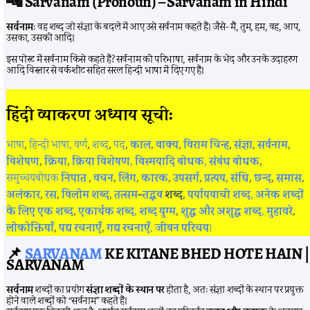
🔤
Sarvanam (Pronoun) – Sarvanam in Hindi
सर्वनाम
: वह शब्द जो संज्ञा के बदले में आए उसे सर्वनाम कहते हैं। जैसे- मैं, तुम, हम, वह, आप,
उसका, उसकी आदि।
इस पोस्ट में सर्वनाम किसे कहते हैं? सर्वनाम की परिभाषा, सर्वनाम के भेद और उनके उदाहरण
आदि विस्तार से वर्कशीट सहित सरल हिन्दी भाषा में दिए गए हैं।
हिंदी व्याकरण अध्याय सूची:
भाषा
,
हिन्दी भाषा,
वर्ण
,
शब्द
,
पद
,
काल
,
वाक्य
,
विराम चिन्ह
,
संज्ञा
,
सर्वनाम
,
विशेषण
,
क्रिया
,
क्रिया विशेषण
,
विस्मयादि बोधक
,
संबंध बोधक
,
समुच्चयबोधक
निपात
,
वचन
,
लिंग
,
कारक
,
उपसर्ग
,
प्रत्यय
,
संधि
,
छन्द
,
समास
,
अलंकार
,
रस
,
विलोम शब्द
,
तत्सम
–
तद्भव
शब्द
,
पर्यायवाची शब्द
,
अनेक शब्दों
के लिए एक शब्द
,
एकार्थक शब्द
,
शब्द युग्म
,
शुद्ध और अशुद्ध शब्द
,
मुहावरे
,
लोकोक्तियाँ
,
पद्य रचनाएँ
,
गद्य रचनाएँ
,
जीवन परिचय
।
📌
SARVANAM
KE KITANE BHED HOTE HAIN |
SARVANAM
सर्वनाम
शब्दों का प्रयोग
संज्ञा शब्दों के स्थान पर
होता है, अतः संज्ञा शब्दों के स्थान पर प्रयुक्त
होने वाले शब्दों को “सर्वनाम” कहते हैं।