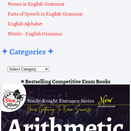
Nouns in English Grammar
Parts of Speech in English Grammar
English Alphabet
Words – English Grammar
✦ Categories ✦
⭐ Bestselling Competitive Exam Books