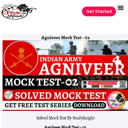
Get Started
Agniveer Mock Test - 02
Solved Mock Test By Studyknight
Agniveer Mock Test – 02