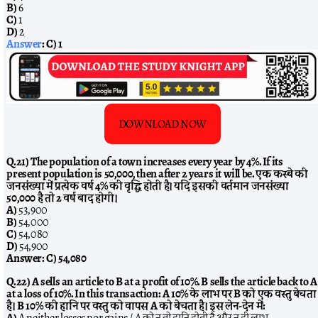
B)
6
C)
1
D)
2
Answer
:
C) 1
DOWNLOAD NOW
Q.21) The population of a town increases every year by 4%. If its
present population is 50,000, then after 2 years it will be. एक कस्बे की
जनसंख्या में प्रत्येक वर्ष 4% की वृद्धि होती है। यदि इसकी वर्तमान जनसंख्या
50,000 है तो 2 वर्ष बाद होगी।
A)
53,900
B)
54,000
C)
54,080
D)
54,900
Answer:
C) 54,080
Q.22) A sells an article to B at a profit of 10%. B sells the article back to A
at a loss of 10%. In this transaction: A 10% के लाभ पर B को एक वस्तु बेचता
है। B 10% की हानि पर वस्तु को वापस A को बेचता है। इस लेन-देन में:
A)
A neither losses nor gains / A को न तो हानि होती है और न ही लाभ