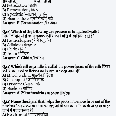
सकती है, __________ कहलाती है।
A)
Putrefaction / सड़ांध
B)
Fermentation / किण्वन
C)
Glycolysis / ग्लाइकोलाइसिस
D)
None of these / इनमें से कोई नहीं
Answer:
B) Fermentation / किण्वन
Q.12) Which of the following are present in fungal cell walls?
निम्नलिखित में से कौन कवक कोशिका भित्ति में उपस्थित होते हैं?
A)
Hemicelluloses / हेमिकेलुलोज
B)
Cellulose / सेल्यूलोज़
C)
Chitin / चिटिन
D)
Pectin / पेक्टिन
Answer:
C) Chitin / चिटिन
Q.13) Which cell organelle is called the powerhouse of the cell? किस
कोशिकांग को कोशिका का बिजलीघर कहा जाता है?
A)
Mitochondria / माइटोकॉन्ड्रिया
B)
Chloroplast / क्लोरोप्लास्ट
C)
Lysosomes / लाइसोसोम
D)
Nucleus / नाभिक
Answer:
A) Mitochondria / माइटोकॉन्ड्रिया
Q.14) Name the signal that helps the protein to move in or out of the
nucleus? उस संकेत का नाम बताइए जो प्रोटीन को नाभिक के अंदर या बाहर
जाने में मदद करता है?
A)
Notch signal / पायदान संकेत