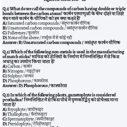
Q.1) What do we call the compounds of carbon having double or triple
bonds between the carbon atoms? कार्बन परमाणुओं के बीच दोहरे या तिहरे
बंधन वाले कार्बन के यौगिकों को हम क्या कहते हैं?
A)
Saturated carbon compounds / संतृप्त कार्बन यौगिक
B)
Unsaturated carbon compounds / असंतृप्त कार्बन यौगिक
C)
Fullerenes / फुलरीन
D)
None of the above / उपर्युक्त में से कोई नहीं
Answer:
B) Unsaturated carbon compounds / असंतृप्त कार्बन यौगिक
Q.2) Which of the following non-metals is used in the manufacturing
of match sticks? माचिस की तीलियों के निर्माण में निम्नलिखित में से किस
अधातु का उपयोग किया जाता है?
A)
Carbon / कार्बन
B)
Nitrogen / नाइट्रोजन
C)
Sulphur / सल्फर
D)
Phosphorous / फास्फोरस
Answer:
D) Phosphorous / फास्फोरस
Q.3) In which of the following plants, gametophyte is considered
prothallus? निम्नलिखित में से किस पौधे में युग्मकोद्भिद् को प्रोथैलस माना
जाता है?
A)
Bryophyte / ब्रायोफाइट
B)
Thallophyta / थैलोफाइटा
C)
Spermatophyte / स्पर्मेटोफाइट
D)
Pteridophyta / टेरिडोफाइटा