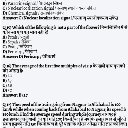
B)
Paracrine signal / पैराक्राइन सिग्नल
C)
Nuclear localization signal / परमाणु स्थानीयकरण संकेत
D)
Chemical signals / रासायनिक संकेत
Answer:
C) Nuclear localization signal / परमाणु स्थानीयकरण संकेत
Q.15) Which of the following is not a part of the flower? निम्नलिखित में से
कौन-सा पुष्प का भाग नहीं है?
A)
Petals / पंखुड़ी
B)
Sepals / सेपल्स
C)
Pistil / स्त्रीकेसर
D)
Pericarp / पेरीकार्प
Answer:
D) Pericarp / पेरीकार्प
Q.16) The average of the first five multiples of 9 is: 9 के पहले पांच गुणकों
का औसत है:
A)
20
B)
27
C)
28
D)
30
Answer:
B) 27
Q.17) The speed of the train going from Nagpur to Allahabad is 100
km/h while when coming back from Allahabad to Nagpur, its speed is
150 km/h. Find the average speed during whole journey. नागपुर से
इलाहाबाद जाने वाली ट्रेन की गति 100 किमी/घंटा है जबकि इलाहाबाद से लौटते
समय इसकी गति 150 किमी/घंटा है। पूरे यात्रा के दौरान औसत गति ज्ञात कीजिए।