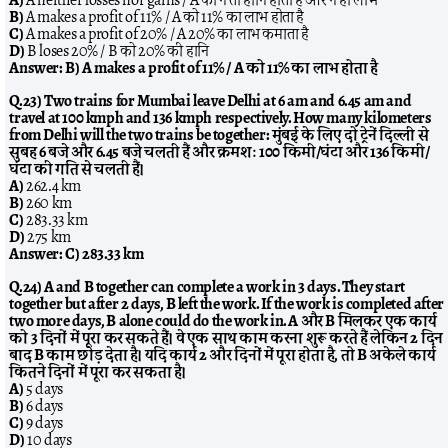
B)
A makes a profit of 11% / A को 11% का लाभ होता है
C)
A makes a profit of 20% / A 20% का लाभ कमाता है
D)
B loses 20% / B को 20% की हानि
Answer:
B) A makes a profit of 11% / A को 11% का लाभ होता है
Q.23) Two trains for Mumbai leave Delhi at 6 am and 6.45 am and
travel at 100 kmph and 136 kmph respectively. How many kilometers
from Delhi will the two trains be together: मुंबई के लिए दो ट्रेनें दिल्ली से
सुबह 6 बजे और 6.45 बजे चलती हैं और क्रमशः 100 किमी/घंटा और 136 किमी/
घंटा की गति से चलती हैं।
A)
262.4 km
B)
260 km
C)
283.33 km
D)
275 km
Answer:
C) 283.33 km
Q.24) A and B together can complete a work in 3 days. They start
together but after 2 days, B left the work. If the work is completed after
two more days, B alone could do the work in. A और B मिलकर एक कार्य
को 3 दिनों में पूरा कर सकते हैं। वे एक साथ काम करना शुरू करते हैं लेकिन 2 दिन
बाद B काम छोड़ देता है। यदि कार्य 2 और दिनों में पूरा होता है, तो B अकेले कार्य
कितने दिनों में पूरा कर सकता है।
A)
5 days
B)
6 days
C)
9 days
D)
10 days