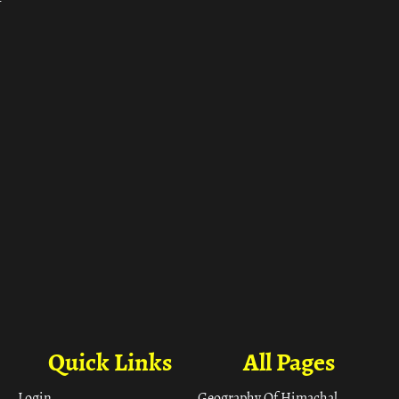
ा
Quick Links
All Pages
Login
Geography Of Himachal