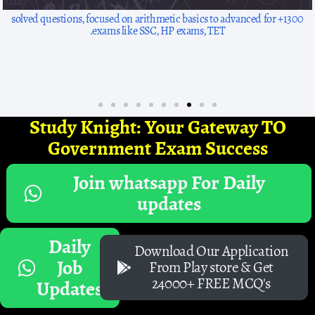
1300+ solved questions, focused on arithmetic basics to advanced for
exams like SSC, HP exams, TET.
Study Knight: Your Gateway TO
Government Exam Success
Join whatsapp For Daily
updates
Daily
Download Our Application
Job
From Play store & Get
24000+ FREE MCQ's
Updates