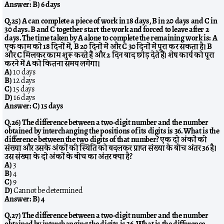
Answer:
B) 6 days
Q.25) A can complete a piece of work in 18 days, B in 20 days and C in
30 days. B and C together start the work and forced to leave after 2
days. The time taken by A alone to complete the remaining work is: A
एक काम को 18 दिनों में, B 20 दिनों में और C 30 दिनों में पूरा कर सकता है। B
और C मिलकर काम शुरू करते हैं और 2 दिन बाद छोड़ देते हैं। शेष कार्य को पूरा
करने में A को कितना समय लगेगा।
A)
10 days
B)
12 days
C)
15 days
D)
16 days
Answer:
C) 15 days
Q.26) The difference between a two-digit number and the number
obtained by interchanging the positions of its digits is 36. What is the
difference between the two digits of that number? एक दो अंकों की
संख्या और उसके अंकों की स्थिति को बदलकर प्राप्त संख्या के बीच अंतर 36 है।
उस संख्या के दो अंकों के बीच का अंतर क्या है?
A)
3
B)
4
C)
9
D)
Cannot be determined
Answer:
B) 4
Q.27) The difference between a two-digit number and the number
obtained by interchanging the digits is 36. What is the difference