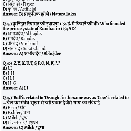
C)
खिलाड़ी / Player
D)
कृत्रिम / Artificial
Answer:
B) प्राकृतिक झीलें / Natural lakes
Q.45) कुनिहार रियासत की स्थापना 1154 ई. में किसने की थी? Who founded
the princely state of Kunihar in 1154 AD?
A)
अभोजदेव / Abhojdev
B)
रामदेव / Ramdev
C)
वीरचंद / Virchand
D)
सूरतचंद / Surat Chand
Answer:
A) अभोजदेव / Abhojdev
Q.46) .Z, Y, X, U, T, S, P, O, N, K, ?, ?
A)
J, I
B)
I, H
C)
H, I
D)
H, G
Answer:
A) J, I
Q.47) ‘Bull’ is related to ‘Draught’ in the same way as ‘Cow’ is related to
… ‘बैल’ का संबंध ‘सूखा’ से उसी प्रकार है जैसे ‘गाय’ का संबंध है
A)
Farm / खेत
B)
Fodder / चारा
C)
Milch / दुग्ध
D)
Livestock / पशुधन
Answer:
C) Milch / दुग्ध