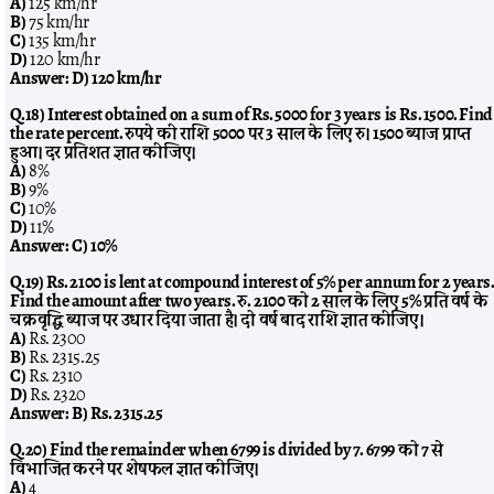
A)
125 km/hr
B)
75 km/hr
C)
135 km/hr
D)
120 km/hr
Answer:
D) 120 km/hr
Q.18) Interest obtained on a sum of Rs. 5000 for 3 years is Rs. 1500. Find
the rate percent. रुपये की राशि 5000 पर 3 साल के लिए रु। 1500 ब्याज प्राप्त
हुआ। दर प्रतिशत ज्ञात कीजिए।
A)
8%
B)
9%
C)
10%
D)
11%
Answer:
C) 10%
Q.19) Rs. 2100 is lent at compound interest of 5% per annum for 2 years.
Find the amount after two years. रु. 2100 को 2 साल के लिए 5% प्रति वर्ष के
चक्रवृद्धि ब्याज पर उधार दिया जाता है। दो वर्ष बाद राशि ज्ञात कीजिए।
A)
Rs. 2300
B)
Rs. 2315.25
C)
Rs. 2310
D)
Rs. 2320
Answer:
B) Rs. 2315.25
Q.20) Find the remainder when 6799 is divided by 7. 6799 को 7 से
विभाजित करने पर शेषफल ज्ञात कीजिए।
A)
4