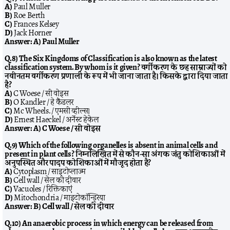
A)
Paul Muller
B)
Roe Berth
C)
Frances Kelsey
D)
Jack Horner
Answer:
A) Paul Muller
Q.8) The Six Kingdoms of Classification is also known as the latest
classification system. By whom is it given? वर्गीकरण के छह साम्राज्यों को
नवीनतम वर्गीकरण प्रणाली के रूप में भी जाना जाता है। किसके द्वारा दिया जाता
है?
A)
C Woese / सी वोइस
B)
O Kandler / हे कैंडलर
C)
Mc Wheels. / एमसी व्हील्स।
D)
Ernest Haeckel / अर्नेस्ट हेकेल
Answer:
A) C Woese / सी वोइस
Q.9) Which of the following organelles is absent in animal cells and
present in plant cells? निम्नलिखित में से कौन-सा अंगक जंतु कोशिकाओं में
अनुपस्थित और पादप कोशिकाओं में मौजूद होता है?
A)
Cytoplasm / साइटोप्लाज्म
B)
Cell wall / सेल की दीवार
C)
Vacuoles / रिक्तिकाएं
D)
Mitochondria / माइटोकॉन्ड्रिया
Answer:
B) Cell wall / सेल की दीवार
Q.10) An anaerobic process in which energy can be released from