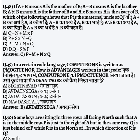
Q.48) If A + B means A is the mother of B; A – B means A is the brother
B; A % B means A is the father of B and A x B means A is the sister of B,
which of the following shows that P is the maternal uncle of Q? यदि A +
B का अर्थ है A, B की माँ है; A – B का अर्थ है A, B का भाई है; A % B का अर्थ है A,
B का पिता है; A x B का अर्थ है A, B की बहन है।
A)
Q – N + M x P
B)
P + S x N – Q
C)
P – M + N x Q
D)
D.Q – S % P
Answer:
C) P – M + N x Q
Q.49) In a certain code language, COMPUTRONE is written as
PMOCTUENOR. How is ADVANTAGES written in that code? एक
निश्चित कूट भाषा में, COMPUTRONE को PMOCTUENOR लिखा जाता है।
उसी कूट भाषा में ADVANTAGES को कैसे लिखा जाता है?
A)
SEGATNAVAD / सेगातनावद
B)
AVDATNSEGA / अवदात्न्सेगा
C)
AVDATASEGN / अवेदाटासेगन
D)
NAVDASEGAT / नवदसेगट
Answer:
B) AVDATNSEGA / अवदात्न्सेगा
Q.50) Some boys are sitting in three rows all facing North such that A
is in the middle row. P is just to the right of A but in the same row. Q is
just behind of P while R is in the North of… In which direction of R is
Q?
A)
South