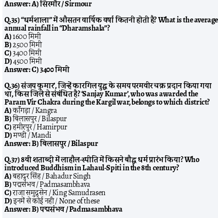
Answer:
A) सिरमौर / Sirmour
Q.35) “धर्मशाला” में औसतन वार्षिक वर्षा कितनी होती है? What is the averag
annual rainfall in “Dharamshala”?
A)
1600 मिमी
B)
2500 मिमी
C)
3400 मिमी
D)
4500 मिमी
Answer:
C) 3400 मिमी
Q.36) संजय कुमार’, जिन्हें कारगिल युद्ध के समय परमवीर चक्र प्रदान किया गया
था, किस जिले से संबंधित है? ‘Sanjay Kumar’, who was awarded the
Param Vir Chakra during the Kargil war, belongs to which district?
A)
काँगड़ा / Kangra
B)
बिलासपुर / Bilaspur
C)
हमीरपुर / Hamirpur
D)
मण्डी / Mandi
Answer:
B) बिलासपुर / Bilaspur
Q.37) 8वीं शताब्दी में लाहौल-स्पीति में किसने बौद्ध धर्म प्रारंभ किया? Who
introduced Buddhism in Lahaul-Spiti in the 8th century?
A)
बहादुर सिंह / Bahadur Singh
B)
पद्मसंभव / Padmasambhava
C)
राजा समुद्रसेन / King Samudrasen
D)
इनमें से कोई नहीं / None of these
Answer:
B) पद्मसंभव / Padmasambhava