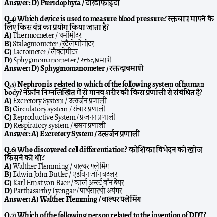
Answer:
D) Pteridophyta / टेरिडोफाइटा
Q.4) Which device is used to measure blood pressure? रक्तचाप मापने के
लिए किस यंत्र का प्रयोग किया जाता है?
A)
Thermometer / थर्मोमीटर
B)
Stalagmometer / स्टैलेग्मोमीटर
C)
Lactometer / लैक्टोमीटर
D)
Sphygmomanometer / रक्तदाबमापी
Answer:
D) Sphygmomanometer / रक्तदाबमापी
Q.5) Nephron is related to which of the following system of human
body? नेफ्रॉन निम्नलिखित में से मानव शरीर की किस प्रणाली से संबंधित है?
A)
Excretory System / उत्सर्जन प्रणाली
B)
Circulatory system / संचार प्रणाली
C)
Reproductive System / प्रजनन प्रणाली
D)
Respiratory system / श्वसन प्रणाली
Answer:
A) Excretory System / उत्सर्जन प्रणाली
Q.6) Who discovered cell differentiation? कोशिका विभेदन की खोज
किसने की थी?
A)
Walther Flemming / वाल्थर फ्लेमिंग
B)
Edwin John Butler / एडविन जॉन बटलर
C)
Karl Ernst von Baer / कार्ल अर्न्स्ट वॉन बेयर
D)
Parthasarthy Iyengar / पार्थसारथी अयंगर
Answer:
A) Walther Flemming / वाल्थर फ्लेमिंग
Q.7) Which of the following person related to the invention of DDT?