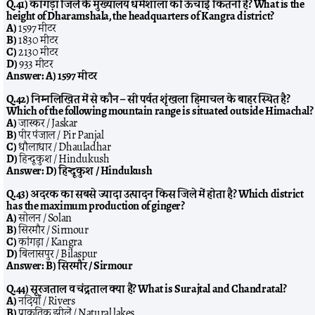
Q.41) काँगड़ा जिले के मुख्यालय धर्मशाला की ऊँचाई कितनी है? What is the
height of Dharamshala, the headquarters of Kangra district?
A)
1597 मीटर
B)
1830 मीटर
C)
2130 मीटर
D)
933 मीटर
Answer:
A) 1597 मीटर
Q.42) निम्नलिखित में से कौन – सी पर्वत शृंखला हिमाचल के बाहर स्थित है?
Which of the following mountain range is situated outside Himachal?
A)
जास्कर / Jaskar
B)
पीर पंजाल / Pir Panjal
C)
धौलाधार / Dhauladhar
D)
हिन्दूकुश / Hindukush
Answer:
D) हिन्दूकुश / Hindukush
Q.43) अदरक का सबसे ज्यादा उत्पादन किस जिले में होता है? Which district
has the maximum production of ginger?
A)
सोलन / Solan
B)
सिरमौर / Sirmour
C)
कांगड़ा / Kangra
D)
बिलासपुर / Bilaspur
Answer:
B) सिरमौर / Sirmour
Q.44) सूरजताल व चंद्रताल क्या हैं? What is Surajtal and Chandratal?
A)
नदियाँ / Rivers
B)
प्राकृतिक झीलें / Natural lakes