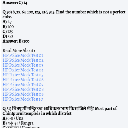
Answer:
C) 14
Q.30) 8, 27, 64, 100, 125, 216, 343. Find the number which is not a perfect
cube.
A)
27
B)
100
C)
125
D)
343
Answer:
B) 100
Read More About :
HP Police Mock Test 01
HP Police Mock Test 02
HP Police Mock Test 03
HP Police Mock Test 04
HP Police Mock Test 05
HP Police Mock Test 06
HP Police Mock Test 07
HP Police Mock Test 08
HP Police Mock Test 09
HP Police Mock Test 10
Q.31) चिंतपूर्णी मन्दिर का आधिकतर भाग किस जिले में है? Most part of
Chintpurni temple is in which district
A)
उना / Una
B)
कांगड़ा / Kangra
C)
हमीरपुर / Hamirpur