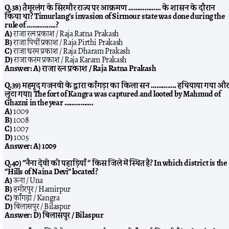
Q.38) तैमूरलंग के सिरमौर राज्य पर आक्रमण ……………… के शासन के दौरान
किया था? Timurlang’s invasion of Sirmour state was done during the
rule of …………….?
A)
राजा रत्न प्रकाश / Raja Ratna Prakash
B)
राजा पिर्थी प्रकाश / Raja Pirthi Prakash
C)
राजा धरम प्रकाश / Raja Dharam Prakash
D)
राजा करम प्रकाश / Raja Karam Prakash
Answer:
A) राजा रत्न प्रकाश / Raja Ratna Prakash
Q.39) महमूद गजनवी के द्वारा काँगड़ा का किला सन ………….. हथियाया गया और
लूटा गया। The fort of Kangra was captured and looted by Mahmud of
Ghazni in the year …………….
A)
1009
B)
1008
C)
1007
D)
1005
Answer:
A) 1009
Q.40) “नैना देवी की पहाड़ियाँ “ किस जिले में स्थित है? In which district is the
“Hills of Naina Devi” located?
A)
ऊना / Una
B)
हमीरपुर / Hamirpur
C)
काँगड़ा / Kangra
D)
बिलासपुर / Bilaspur
Answer:
D) बिलासपुर / Bilaspur