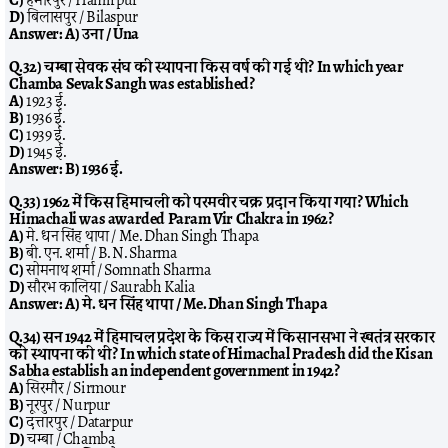
D)
बिलासपुर / Bilaspur
Answer:
A) उना / Una
Q.32) चम्बा सेवक संघ की स्थापना किस वर्ष की गई थी? In which year
Chamba Sevak Sangh was established?
A)
1923 ई.
B)
1936 ई.
C)
1939 ई.
D)
1945 ई.
Answer:
B) 1936 ई.
Q.33) 1962 में किस हिमाचली को परमवीर चक्र प्रदान किया गया? Which
Himachali was awarded Param Vir Chakra in 1962?
A)
मे. धन सिंह थापा / Me. Dhan Singh Thapa
B)
बी. एन. शर्मा / B. N. Sharma
C)
सोमनाथ शर्मा / Somnath Sharma
D)
सौरभ कालिया / Saurabh Kalia
Answer:
A) मे. धन सिंह थापा / Me. Dhan Singh Thapa
Q.34) सन 1942 में हिमाचल प्रदेश के किस राज्य में किसानसभा ने स्वतंत्र सरकार
की स्थापना की थी? In which state of Himachal Pradesh did the Kisan
Sabha establish an independent government in 1942?
A)
सिरमौर / Sirmour
B)
नूरपुर / Nurpur
C)
दत्तारपुर / Datarpur
D)
चम्बा / Chamba