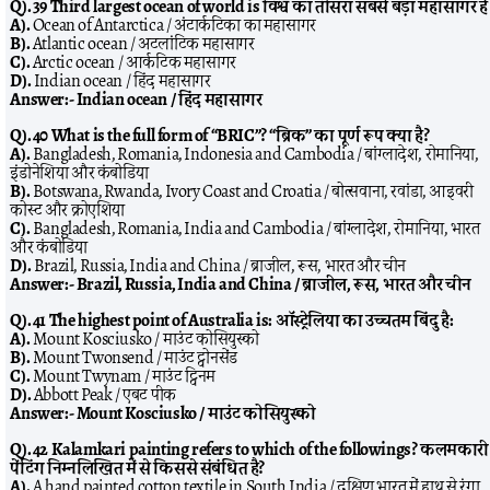
Q). 39 Third largest ocean of world is विश्व का तीसरा सबसे बड़ा महासागर है
A).
Ocean of Antarctica / अंटार्कटिका का महासागर
B).
Atlantic ocean / अटलांटिक महासागर
C).
Arctic ocean / आर्कटिक महासागर
D).
Indian ocean / हिंद महासागर
Answer:-
Indian ocean / हिंद महासागर
Q). 40 What is the full form of “BRIC”? “ब्रिक” का पूर्ण रूप क्या है?
A).
Bangladesh, Romania, Indonesia and Cambodia / बांग्लादेश, रोमानिया,
इंडोनेशिया और कंबोडिया
B).
Botswana, Rwanda, Ivory Coast and Croatia / बोत्सवाना, रवांडा, आइवरी
कोस्ट और क्रोएशिया
C).
Bangladesh, Romania, India and Cambodia / बांग्लादेश, रोमानिया, भारत
और कंबोडिया
D).
Brazil, Russia, India and China / ब्राजील, रूस, भारत और चीन
Answer:-
Brazil, Russia, India and China / ब्राजील, रूस, भारत और चीन
Q). 41 The highest point of Australia is: ऑस्ट्रेलिया का उच्चतम बिंदु है:
A).
Mount Kosciusko / माउंट कोसियुस्को
B).
Mount Twonsend / माउंट ट्वोनसेंड
C).
Mount Twynam / माउंट ट्विनम
D).
Abbott Peak / एबट पीक
Answer:-
Mount Kosciusko / माउंट कोसियुस्को
Q). 42 Kalamkari painting refers to which of the followings? कलमकारी
पेंटिंग निम्नलिखित में से किससे संबंधित है?
A).
A hand painted cotton textile in South India / दक्षिण भारत में हाथ से रंगा