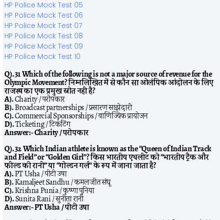
HP Police Mock Test 05
HP Police Mock Test 06
HP Police Mock Test 07
HP Police Mock Test 08
HP Police Mock Test 09
HP Police Mock Test 10
Q). 31 Which of the following is not a major source of revenue for the
Olympic Movement? निम्नलिखित में से कौन सा ओलंपिक आंदोलन के लिए
राजस्व का एक प्रमुख स्रोत नहीं है?
A).
Charity / परोपकार
B).
Broadcast partnerships / प्रसारण साझेदारी
C).
Commercial Sponsorships / वाणिज्यिक प्रायोजन
D).
Ticketing / टिकटिंग
Answer:-
Charity / परोपकार
Q). 32 Which Indian athlete is known as the “Queen of Indian Track
and Field” or “Golden Girl”? किस भारतीय एथलीट को “भारतीय ट्रैक और
फील्ड की रानी” या “गोल्डन गर्ल” के रूप में जाना जाता है?
A).
PT Usha / पीटी उषा
B).
Kamaljeet Sandhu / कमलजीत संधू
C).
Krishna Punia / कृष्णा पुनिया
D).
Sunita Rani / सुनीता रानी
Answer:-
PT Usha / पीटी उषा