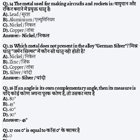
Q). 14 The metal used for making aircrafts and rockets is: वायुयान और
रॉकेट बनाने में प्रयुक्त धातु है:
A).
Lead / सुराग़
B).
Aluminium / एल्युमिनियम
C).
Nickel / निकल
D).
Copper / तांबा
Answer:-
Nickel / निकल
Q). 15 Which metal does not present in the alloy “German Silver”? मिश्र
धातु “जर्मन सिल्वर” में कौन सी धातु नहीं होती है?
A).
Nickel / निकेल
B).
Zinc / जिंक
C).
Copper / तांबा
D).
Silver / चांदी
Answer:-
Silver / चांदी
Q). 16 If an angle is its own complementary angle, then its measure is
यदि कोई कोण अपना पूरक कोण है, तो उसका माप है
A).
80°
B).
45°
C).
60°
D).
90°
Answer:-
45°
Q). 17 cos 0° is equal to कॉस 0° के बराबर है
A).
0