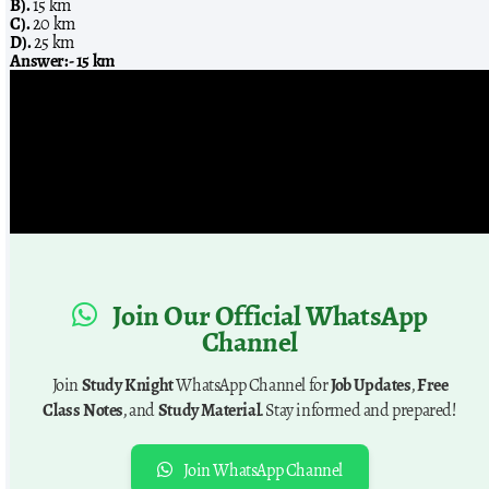
B).
15 km
C).
20 km
D).
25 km
Answer:-
15 km
Join Our Official WhatsApp
Channel
Join
Study Knight
WhatsApp Channel for
Job Updates
,
Free
Class Notes
, and
Study Material
. Stay informed and prepared!
Join WhatsApp Channel