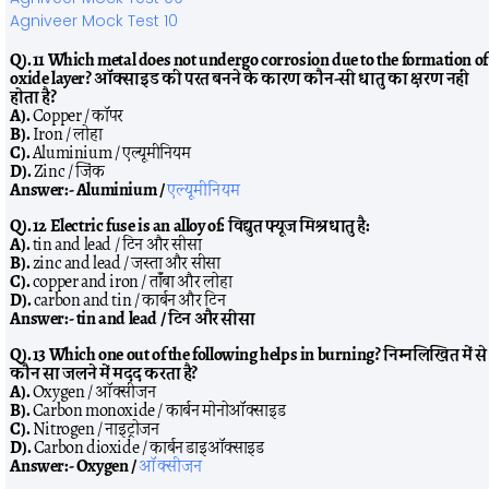
Agniveer Mock Test 10
Q). 11 Which metal does not undergo corrosion due to the formation of
oxide layer? ऑक्साइड की परत बनने के कारण कौन-सी धातु का क्षरण नहीं
होता है?
A).
Copper / कॉपर
B).
Iron / लोहा
C).
Aluminium / एल्यूमीनियम
D).
Zinc / जिंक
Answer:-
Aluminium /
एल्यूमीनियम
Q). 12 Electric fuse is an alloy of: विद्युत फ्यूज मिश्रधातु है:
A).
tin and lead / टिन और सीसा
B).
zinc and lead / जस्ता और सीसा
C).
copper and iron / ताँबा और लोहा
D).
carbon and tin / कार्बन और टिन
Answer:-
tin and lead / टिन और सीसा
Q). 13 Which one out of the following helps in burning? निम्नलिखित में से
कौन सा जलने में मदद करता है?
A).
Oxygen / ऑक्सीजन
B).
Carbon monoxide / कार्बन मोनोऑक्साइड
C).
Nitrogen / नाइट्रोजन
D).
Carbon dioxide / कार्बन डाइऑक्साइड
Answer:-
Oxygen /
ऑक्सीजन