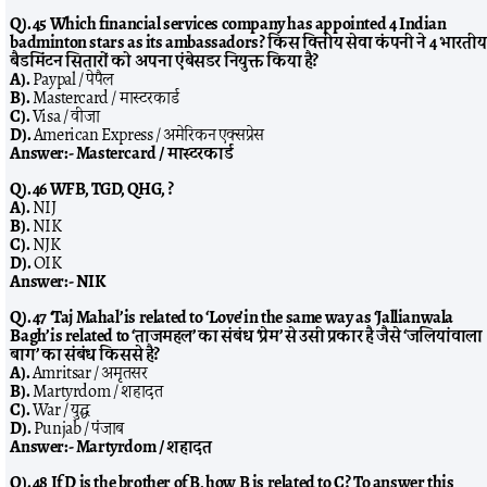
Q). 45 Which financial services company has appointed 4 Indian
badminton stars as its ambassadors? किस वित्तीय सेवा कंपनी ने 4 भारतीय
बैडमिंटन सितारों को अपना एंबेसडर नियुक्त किया है?
A).
Paypal / पेपैल
B).
Mastercard / मास्टरकार्ड
C).
Visa / वीजा
D).
American Express / अमेरिकन एक्सप्रेस
Answer:-
Mastercard / मास्टरकार्ड
Q). 46 WFB, TGD, QHG, ?
A).
NIJ
B).
NIK
C).
NJK
D).
OIK
Answer:-
NIK
Q). 47 ‘Taj Mahal’ is related to ‘Love’ in the same way as ‘Jallianwala
Bagh’ is related to ‘ताजमहल’ का संबंध ‘प्रेम’ से उसी प्रकार है जैसे ‘जलियांवाला
बाग’ का संबंध किससे है?
A).
Amritsar / अमृतसर
B).
Martyrdom / शहादत
C).
War / युद्ध
D).
Punjab / पंजाब
Answer:-
Martyrdom / शहादत
Q). 48 If D is the brother of B, how B is related to C? To answer this