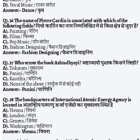
D).
Vocal Music / गायन संगीत
Answer:-
Dance / नृत्य
Q). 36 The name of Pierre Cardin is associated with which of the
following fields? पियरे कार्डिन का नाम निम्नलिखित में से किस क्षेत्र से जुड़ा है?
A).
Painting / पेंटिंग
B).
Films / फिल्म्स
C).
Pop Music / पॉप संगीत
D).
Fashion Designing / फैशन डिजाइनिंग
Answer:-
Fashion Designing / फैशन डिजाइनिंग
Q). 37 Who wrote the book Ashtadhyayi? अष्टाध्यायी पुस्तक किसने लिखी?
A).
Tukaram / तुकाराम
B).
Panini / पाणिनि
C).
Kautilya / कौटिल्य
D).
None of the above / उपर्युक्त में से कोई नहीं
Answer:-
Panini / पाणिनि
Q). 38 The headquarters of International Atomic Energy Agency is
located in अंतर्राष्ट्रीय परमाणु ऊर्जा एजेंसी का मुख्यालय स्थित है
A).
Vienna / वियना
B).
London / लंदन
C).
Geneva / जिनेवा
D).
Washington / वाशिंगटन
Answer:-
Vienna / वियना