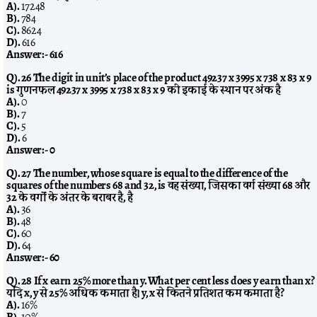
A).
17248
B).
784
C).
8624
D).
616
Answer:-
616
Q). 26 The digit in unit’s place of the product 49237 x 3995 x 738 x 83 x 9
is गुणनफल 49237 x 3995 x 738 x 83 x 9 की इकाई के स्थान पर अंक है
A).
0
B).
7
C).
5
D).
6
Answer:-
0
Q). 27 The number, whose square is equal to the difference of the
squares of the numbers 68 and 32, is वह संख्या, जिसका वर्ग संख्या 68 और
32 के वर्गों के अंतर के बराबर है, है
A).
36
B).
48
C).
60
D).
64
Answer:-
60
Q). 28 If x earn 25% more than y. What per cent less does y earn than x?
यदि x, y से 25% अधिक कमाता है। y, x से कितने प्रतिशत कम कमाता है?
A).
16%
B).
10%