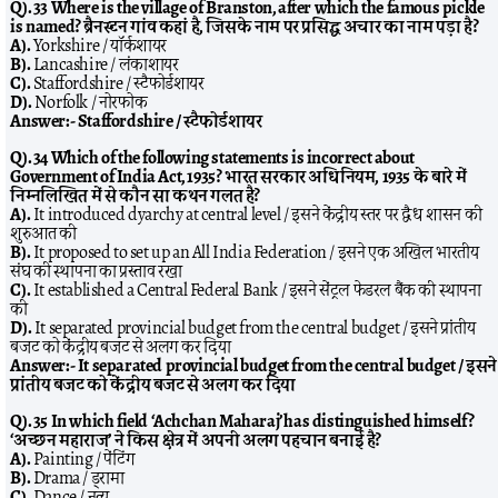
Q). 33 Where is the village of Branston, after which the famous pickle
is named? ब्रैनस्टन गांव कहां है, जिसके नाम पर प्रसिद्ध अचार का नाम पड़ा है?
A).
Yorkshire / यॉर्कशायर
B).
Lancashire / लंकाशायर
C).
Staffordshire / स्टैफोर्डशायर
D).
Norfolk / नोरफोक
Answer:-
Staffordshire / स्टैफोर्डशायर
Q). 34 Which of the following statements is incorrect about
Government of India Act, 1935? भारत सरकार अधिनियम, 1935 के बारे में
निम्नलिखित में से कौन सा कथन गलत है?
A).
It introduced dyarchy at central level / इसने केंद्रीय स्तर पर द्वैध शासन की
शुरुआत की
B).
It proposed to set up an All India Federation / इसने एक अखिल भारतीय
संघ की स्थापना का प्रस्ताव रखा
C).
It established a Central Federal Bank / इसने सेंट्रल फेडरल बैंक की स्थापना
की
D).
It separated provincial budget from the central budget / इसने प्रांतीय
बजट को केंद्रीय बजट से अलग कर दिया
Answer:-
It separated provincial budget from the central budget / इसने
प्रांतीय बजट को केंद्रीय बजट से अलग कर दिया
Q). 35 In which field ‘Achchan Maharaj’ has distinguished himself?
‘अच्छन महाराज’ ने किस क्षेत्र में अपनी अलग पहचान बनाई है?
A).
Painting / पेंटिंग
B).
Drama / ड्रामा
C).
Dance / नृत्य