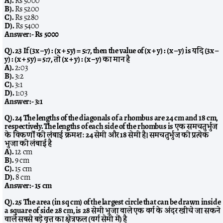
A).
Rs 5000
B).
Rs 5200
C).
Rs 5280
D).
Rs 5400
Answer:-
Rs 5000
Q). 23 If (3x – y) : (x + 5y) = 5:7, then the value of (x + y) : (x – y) is यदि (3x –
y) : (x + 5y) = 5:7, तो (x + y) : (x – y) का मान है
A).
2:03
B).
3:2
C).
3:1
D).
1:03
Answer:-
3:1
Q). 24 The lengths of the diagonals of a rhombus are 24 cm and 18 cm,
respectively. The lengths of each side of the rhombus is एक समचतुर्भुज
के विकर्णों की लंबाई क्रमशः 24 सेमी और 18 सेमी है। समचतुर्भुज की प्रत्येक
भुजा की लंबाई है
A).
12 cm
B).
9 cm
C).
15 cm
D).
8 cm
Answer:-
15 cm
Q). 25 The area (in sq cm) of the largest circle that can be drawn inside
a square of side 28 cm, is 28 सेमी भुजा वाले एक वर्ग के अंदर खींचे जा सकने
वाले सबसे बड़े वृत्त का क्षेत्रफल (वर्ग सेमी में) है