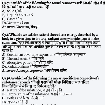
Q). 7 In which of the following the sound cannot travel? निम्नलिखित में से
किसमें ध्वनि यात्रा नहीं कर सकती है?
A).
Solids / ठोस
B).
Liquids / तरल पदार्थ
C).
Gases / गैस
D).
Vacuum / वैक्यूम
Answer:-
Vacuum / वैक्यूम
Q). 8 What do we call the ratio of the radiant energy absorbed by a
body in a given time to the total radiant energy incident on it in the
same time? एक निश्चित समय में किसी पिंड द्वारा अवशोषित विकिरण ऊर्जा
और उसी समय में उस पर आपतित कुल विकिरण ऊर्जा के अनुपात को हम क्या
कहते हैं?
A).
Coefficient of volume expansion / वॉल्यूम विस्तार का गुणांक
B).
Thermal strain / थर्मल तनाव
C).
Absorptive power / अवशोषण शक्ति
D).
Radiation limit / विकिरण सीमा
Answer:-
Absorptive power / अवशोषण शक्ति
Q). 9 On which of the following the molar specific heat capacity of a
substance depends? किसी पदार्थ की मोलर विशिष्ट ऊष्मा धारिता
निम्नलिखित में से किस पर निर्भर करती है?
A).
Nature of the substance / पदार्थ की प्रकृति
B).
Temperature of the substance / पदार्थ का तापमान
C).
Both a and b / ए और बी दोनों
D).
None / कोई नहीं