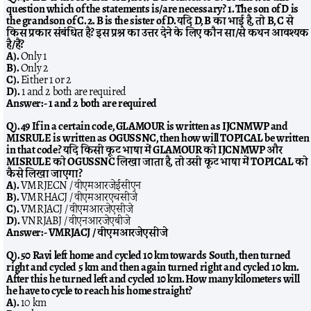
question which of the statements is/are necessary? 1. The son of D is
the grandson of C. 2. B is the sister of D. यदि D, B का भाई है, तो B, C से
किस प्रकार संबंधित है? इस प्रश्न का उत्तर देने के लिए कौन सा/से कथन आवश्यक
है/हैं?
A).
Only 1
B).
Only 2
C).
Either 1 or 2
D).
1 and 2 both are required
Answer:-
1 and 2 both are required
Q). 49 If in a certain code, GLAMOUR is written as IJCNMWP and
MISRULE is written as OGUSSNC, then how will TOPICAL be written
in that code? यदि किसी कूट भाषा में GLAMOUR को IJCNMWP और
MISRULE को OGUSSNC लिखा जाता है, तो उसी कूट भाषा में TOPICAL को
कैसे लिखा जाएगा?
A).
VMRJECN / वीएमआरजेईसीएन
B).
VMRHACJ / वीएमआरएचसीजे
C).
VMRJACJ / वीएमआरजेएसीजे
D).
VNRJABJ / वीएनआरजेएबीजे
Answer:-
VMRJACJ / वीएमआरजेएसीजे
Q). 50 Ravi left home and cycled 10 km towards South, then turned
right and cycled 5 km and then again turned right and cycled 10 km.
After this he turned left and cycled 10 km. How many kilometers will
he have to cycle to reach his home straight?
A).
10 km