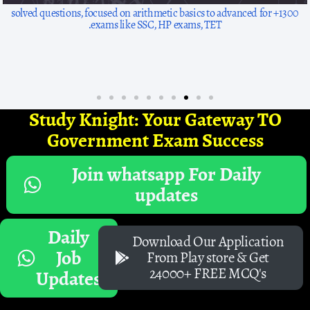
1300+ solved questions, focused on arithmetic basics to advanced for
exams like SSC, HP exams, TET.
Study Knight: Your Gateway TO
Government Exam Success
Join whatsapp For Daily
updates
Daily
Download Our Application
Job
From Play store & Get
24000+ FREE MCQ's
Updates