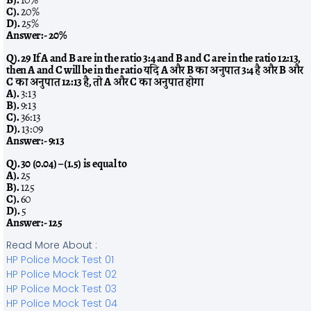
C).
20%
D).
25%
Answer:-
20%
Q). 29 If A and B are in the ratio 3:4 and B and C are in the ratio 12:13,
then A and C will be in the ratio यदि A और B का अनुपात 3:4 है और B और
C का अनुपात 12:13 है, तो A और C का अनुपात होगा
A).
3:13
B).
9:13
C).
36:13
D).
13:09
Answer:-
9:13
Q). 30 (0.04) – (1.5) is equal to
A).
25
B).
125
C).
60
D).
5
Answer:-
125
Read More About :
HP Police Mock Test 01
HP Police Mock Test 02
HP Police Mock Test 03
HP Police Mock Test 04