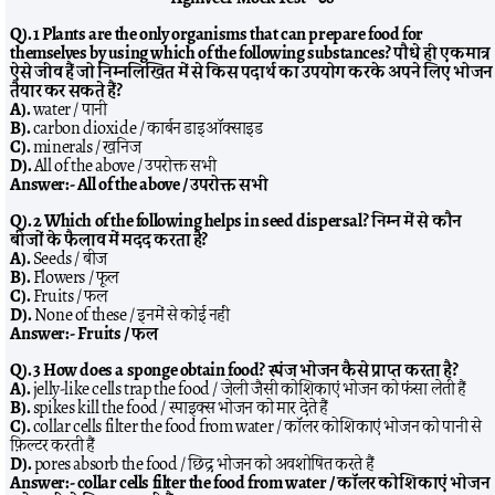
Q). 1 Plants are the only organisms that can prepare food for
themselves by using which of the following substances? पौधे ही एकमात्र
ऐसे जीव हैं जो निम्नलिखित में से किस पदार्थ का उपयोग करके अपने लिए भोजन
तैयार कर सकते हैं?
A).
water / पानी
B).
carbon dioxide / कार्बन डाइऑक्साइड
C).
minerals / खनिज
D).
All of the above / उपरोक्त सभी
Answer:-
All of the above / उपरोक्त सभी
Q). 2 Which of the following helps in seed dispersal? निम्न में से कौन
बीजों के फैलाव में मदद करता है?
A).
Seeds / बीज
B).
Flowers / फूल
C).
Fruits / फल
D).
None of these / इनमें से कोई नहीं
Answer:-
Fruits / फल
Q). 3 How does a sponge obtain food? स्पंज भोजन कैसे प्राप्त करता है?
A).
jelly-like cells trap the food / जेली जैसी कोशिकाएं भोजन को फंसा लेती हैं
B).
spikes kill the food / स्पाइक्स भोजन को मार देते हैं
C).
collar cells filter the food from water / कॉलर कोशिकाएं भोजन को पानी से
फ़िल्टर करती हैं
D).
pores absorb the food / छिद्र भोजन को अवशोषित करते हैं
Answer:-
collar cells filter the food from water / कॉलर कोशिकाएं भोजन