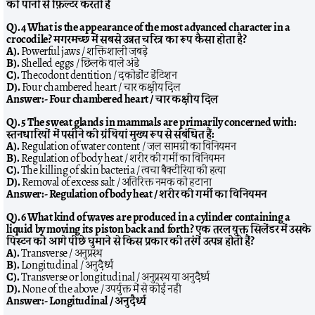
को पानी से फ़िल्टर करती हैं
Q). 4 What is the appearance of the most advanced character in a
crocodile? मगरमच्छ में सबसे उन्नत चरित्र का रूप कैसा होता है?
A).
Powerful jaws / शक्तिशाली जबड़े
B).
Shelled eggs / छिलके वाले अंडे
C).
Thecodont dentition / दकोडोंट डेंटिशन
D).
Four chambered heart / चार कक्षीय दिल
Answer:-
Four chambered heart / चार कक्षीय दिल
Q). 5 The sweat glands in mammals are primarily concerned with:
स्तनधारियों में पसीने की ग्रंथियां मुख्य रूप से संबंधित हैं:
A).
Regulation of water content / जल सामग्री का विनियमन
B).
Regulation of body heat / शरीर की गर्मी का विनियमन
C).
The killing of skin bacteria / त्वचा बैक्टीरिया की हत्या
D).
Removal of excess salt / अतिरिक्त नमक को हटाना
Answer:-
Regulation of body heat / शरीर की गर्मी का विनियमन
Q). 6 What kind of waves are produced in a cylinder containing a
liquid by moving its piston back and forth? एक तरल युक्त सिलेंडर में उसके
पिस्टन को आगे पीछे घुमाने से किस प्रकार की तरंगें उत्पन्न होती हैं?
A).
Transverse / अनुप्रस्थ
B).
Longitudinal / अनुदैर्ध्य
C).
Transverse or longitudinal / अनुप्रस्थ या अनुदैर्ध्य
D).
None of the above / उपर्युक्त में से कोई नहीं
Answer:-
Longitudinal / अनुदैर्ध्य